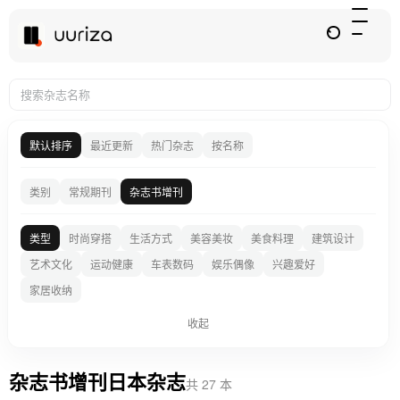
默认排序
最近更新
热门杂志
按名称
类别
常规期刊
杂志书增刊
类型
时尚穿搭
生活方式
美容美妆
美食料理
建筑设计
艺术文化
运动健康
车表数码
娱乐偶像
兴趣爱好
家居收纳
收起
杂志书增刊日本杂志
共 27 本