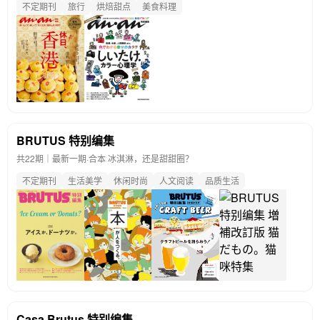
不定期刊
旅行
烘焙甜点
美食料理
BRUTUS 特别编集
共22期｜最新一期·
合本 冰淇淋，还是甜甜圈？
不定期刊
生活美学
休闲时尚
人文阅读
品质生活
Casa Brutus 特别编集