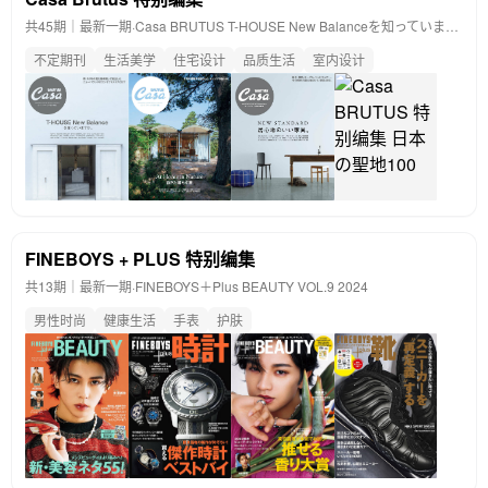
共45期｜最新一期·
Casa BRUTUS T-HOUSE New Balanceを知っていますか 特别编集
不定期刊
生活美学
住宅设计
品质生活
室内设计
FINEBOYS + PLUS 特别编集
共13期｜最新一期·
FINEBOYS＋Plus BEAUTY VOL.9 2024
男性时尚
健康生活
手表
护肤