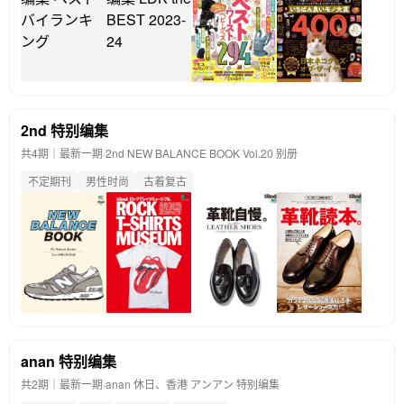
2nd 特别编集
共4期｜最新一期·
2nd NEW BALANCE BOOK Vol.20 别册
不定期刊
男性时尚
古着复古
anan 特别编集
共2期｜最新一期·
anan 休日、香港 アンアン 特别编集