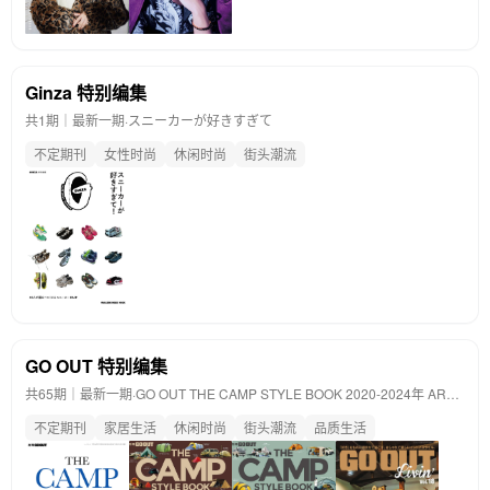
Ginza 特别编集
共1期｜最新一期·
スニーカーが好きすぎて
不定期刊
女性时尚
休闲时尚
街头潮流
GO OUT 特别编集
共65期｜最新一期·
GO OUT THE CAMP STYLE BOOK 2020-2024年 ARCHIVE 特别编集
不定期刊
家居生活
休闲时尚
街头潮流
品质生活