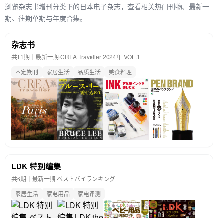
浏览杂志书增刊分类下的日本电子杂志，查看相关热门刊物、最新一
期、往期单期与年度合集。
杂志书
共11期｜最新一期·
CREA Traveller 2024年 VOL.1
不定期刊
家居生活
品质生活
美食料理
LDK 特别编集
共6期｜最新一期·
ベストバイランキング
家居生活
家电用品
家电评测