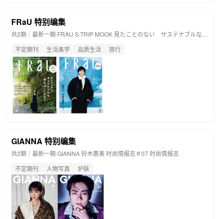
FRaU 特别编集
共2期｜最新一期·
FRAU S-TRIP MOOK 見たことのない サステナブルな「神奈川」に出合う
不定期刊
生活美学
品质生活
旅行
GIANNA 特别编集
共2期｜最新一期·
GIANNA 铃木惠美 时尚情报志＃07 时尚情报志
不定期刊
人物写真
护肤