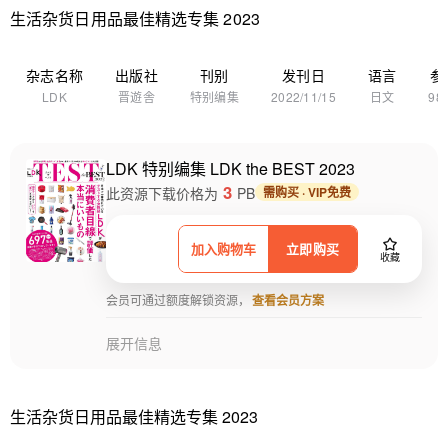
生活杂货日用品最佳精选专集 2023
杂志名称
出版社
刊别
发刊日
语言
参
LDK
晋遊舎
特别编集
2022/11/15
日文
98
LDK 特别编集 LDK the BEST 2023
3
此资源下载价格为
PB
需购买 · VIP免费
加入购物车
立即购买
收藏
会员可通过额度解锁资源，
查看会员方案
展开信息
生活杂货日用品最佳精选专集 2023