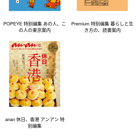
POPEYE 特别编集 あの人、こ
Premium 特别编集 暮らしと生
の人の東京案内
き方の、読書案内
anan 休日、香港 アンアン 特
别编集