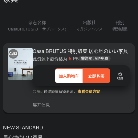
杂志名称
出版社
刊别
CasaBRUTUS(カーサブルータス)
マガジンハウス
特别编集
Casa BRUTUS 特别编集 居心地のいい家具
5
此资源下载价格为
PB
需购买 · VIP免费
加入购物车
立即购买
收藏
会员可通过额度解锁资源，
查看会员方案
展开信息
NEW STANDARD
居心地のいい家具。