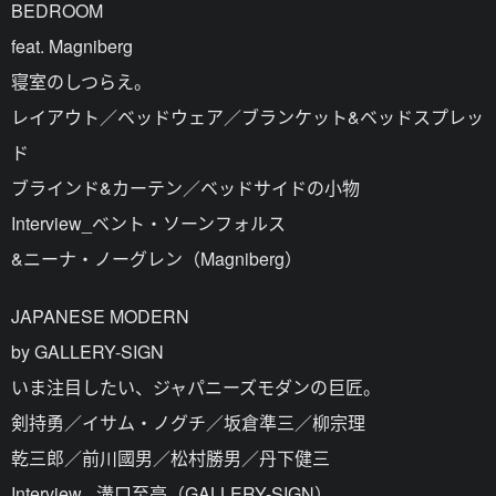
BEDROOM
feat. Magniberg
寝室のしつらえ。
レイアウト／ベッドウェア／ブランケット&ベッドスプレッ
ド
ブラインド&カーテン／ベッドサイドの小物
Interview_ベント・ソーンフォルス
&ニーナ・ノーグレン（Magniberg）
JAPANESE MODERN
by GALLERY-SIGN
いま注目したい、ジャパニーズモダンの巨匠。
剣持勇／イサム・ノグチ／坂倉準三／柳宗理
乾三郎／前川國男／松村勝男／丹下健三
Interview _溝口至亮（GALLERY-SIGN）