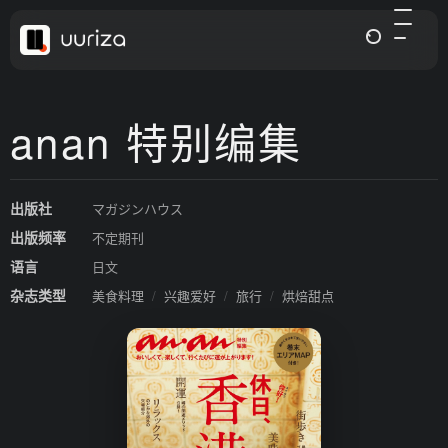
anan 特别编集
出版社
マガジンハウス
出版频率
不定期刊
语言
日文
杂志类型
美食料理
/
兴趣爱好
/
旅行
/
烘焙甜点