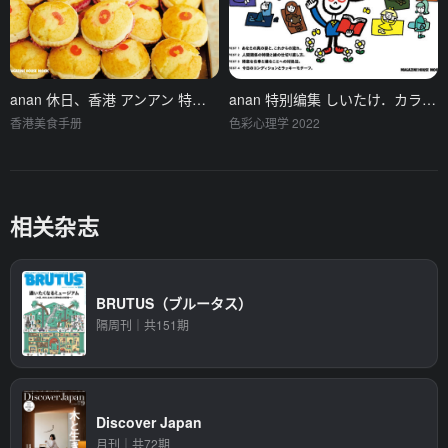
anan 休日、香港 アンアン 特别编集
anan 特别编集 しいたけ．カラー心理学 2022
香港美食手册
色彩心理学 2022
相关杂志
BRUTUS（ブルータス）
隔周刊｜共151期
Discover Japan
月刊｜共72期