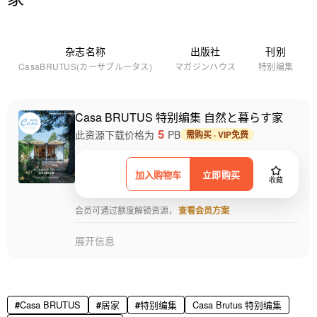
杂志名称
出版社
刊别
CasaBRUTUS(カーサブルータス)
マガジンハウス
特别编集
Casa BRUTUS 特别编集 自然と暮らす家
5
此资源下载价格为
PB
需购买 · VIP免费
加入购物车
立即购买
收藏
会员可通过额度解锁资源，
查看会员方案
展开信息
Casa BRUTUS
居家
特别编集
Casa Brutus 特别编集