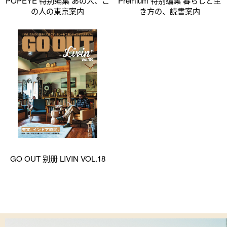
POPEYE 特别编集 あの人、こ
Premium 特别编集 暮らしと生
の人の東京案内
き方の、読書案内
GO OUT 别册 LIVIN VOL.18