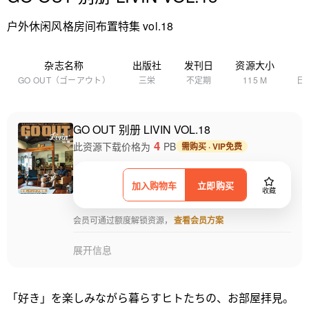
户外休闲风格房间布置特集 vol.18
杂志名称
出版社
发刊日
资源大小
GO OUT（ゴーアウト）
三栄
不定期
115 M
日
GO OUT 别册 LIVIN VOL.18
4
此资源下载价格为
PB
需购买 · VIP免费
加入购物车
立即购买
收藏
会员可通过额度解锁资源，
查看会员方案
展开信息
「好き」を楽しみながら暮らすヒトたちの、お部屋拝見。