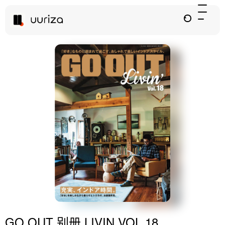
GO OUT 别册 LIVIN VOL.18