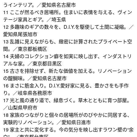
うインテリア。／愛知県名古屋市
11 ここが然るべき居場所。住まいに表情を与える、ヴィン
テージ家具とギア。／埼玉県
12 多趣味のギアの数々を、D.I.Y.を駆使して土間に凝縮。／
愛知県尾張旭市
13 乱雑に見えながらも、緻密に計算されたプライベート空
間。／東京都板橋区
14 夫婦のコレクション癖を如実に映し出す、インダストリ
アルな家。／東京都目黒区
15 古さを排除せず、新たな価値を加える。リノベーション
の醍醐味。／愛知県名古屋市
16 まさに筋金入り。D.I.Y.愛好家に見る、豊かさをも手作
り。／岐阜県各務原市
17 光と風の通り道で、緑息づく。草木とともに育つ部屋。
／山梨県甲府市
18 家族のつながりと個々の居場所がのびやかに同居する、
実験的リノベーション。／愛知県日進市
19 家主と共に変化する。今の気分を映し出すラワン壁の“余
白”。／東京都台東区