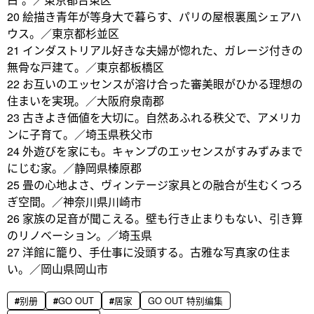
20 絵描き青年が等身大で暮らす、パリの屋根裏風シェアハ
ウス。／東京都杉並区
21 インダストリアル好きな夫婦が惚れた、ガレージ付きの
無骨な戸建て。／東京都板橋区
22 お互いのエッセンスが溶け合った審美眼がひかる理想の
住まいを実現。／大阪府泉南郡
23 古きよき価値を大切に。自然あふれる秩父で、アメリカ
ンに子育て。／埼玉県秩父市
24 外遊びを家にも。キャンプのエッセンスがすみずみまで
にじむ家。／静岡県榛原郡
25 畳の心地よさ、ヴィンテージ家具との融合が生むくつろ
ぎ空間。／神奈川県川崎市
26 家族の足音が聞こえる。壁も行き止まりもない、引き算
のリノベーション。／埼玉県
27 洋館に籠り、手仕事に没頭する。古雅な写真家の住ま
い。／岡山県岡山市
别册
GO OUT
居家
GO OUT 特别编集