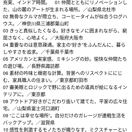
充実、インドア時間。 01 仲間とともにリノベーションし
た、山の麓のアートが生まれる場所。／山梨県北杜市
02 無骨なクルマが際立ち、コーヒータイムが似合うログハ
ウス。／神奈川県三浦郡葉山町
03 きっと真似したくなる。好きなモノに囲まれながら、窮
屈さなく、心地よく。／大阪府大阪市
04 重要なのは意思疎通。家主の“好き”をふんだんに、暮ら
しやすさを追求。／千葉県千葉市
05 アメリカンと実家感、ミキシングの妙。愉快な仲間たち
の遊び場。／長野県諏訪郡
06 素材の吟味と緻密な計算。背景へのリスペクトににじ
む、家具職人の住まい。／東京都町田市
07 審美眼とロジックで野に出るための道具が絵になるイン
テリアに。／東京都
08 アウトドア好きがこだわり抜いて建てた、平家の広々住
宅。／山梨県富士河口湖町
09 “ここは幸せな場所”。自分だけのガレージが連戦生活を
バックアップ。／滋賀県
10 感性を刺激するモノたちが織りなす、ミクスチャーとい