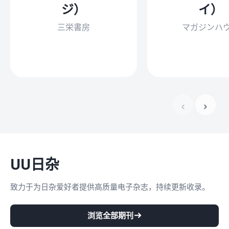
ジ）
イ）
三栄書房
マガジンハ
‹
›
UU日杂
致力于为日杂爱好者提供高质量电子杂志，持续更新收录。
浏览全部期刊