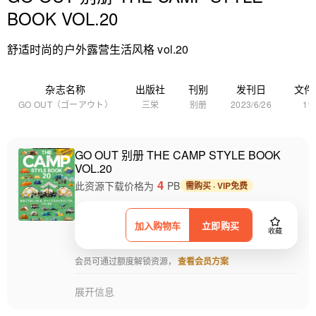
BOOK VOL.20
舒适时尚的户外露营生活风格 vol.20
杂志名称
出版社
刊别
发刊日
文件
GO OUT（ゴーアウト）
三栄
别册
2023/6/26
19
GO OUT 别册 THE CAMP STYLE BOOK
VOL.20
4
此资源下载价格为
PB
需购买 · VIP免费
加入购物车
立即购买
收藏
会员可通过额度解锁资源，
查看会员方案
展开信息