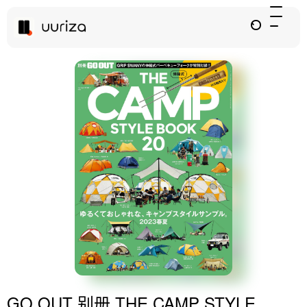
GO OUT 别册 THE CAMP STYLE