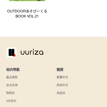
OUTDOORあそびーくる
BOOK VOL.21
站内导航
链接
最近更新
繁體中文
杂志名单
简体中文
购物车
淘宝店
VIP定价