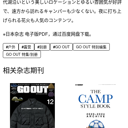
代湖沿いという美しいロケーションとゆるい雰囲気が好評
で、遠方から訪れるキャンパーも少なくない。夜に打ち上
げられる花火も人気のコンテンツ。
※日本杂志 电子版PDF，通过百度网盘下载。
户外
露营
别册
GO OUT
GO OUT 特别编集
GO OUT 特集/别册
相关杂志期刊