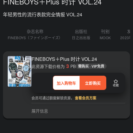
FINEBOYS＋Plus 时计 VOL.24
年轻男性的流行表款完全情报 VOL.24
杂志名称
出版社
刊别
发
FINEBOYS（ファインボーイズ）
日之出出版
MOOK
2023
FINEBOYS＋Plus 时计 VOL.24
3
此资源下载价格为
PB
需购买 · VIP免费
加入购物车
立即购买
收藏
会员可通过额度解锁资源，
查看会员方案
展开信息