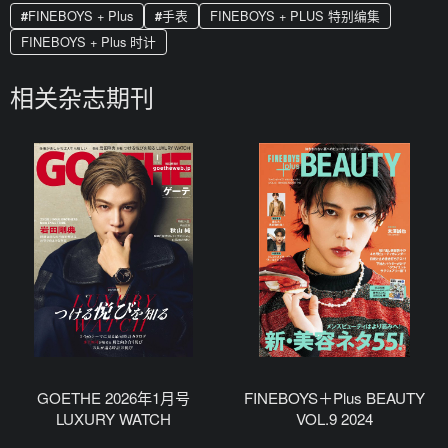
FINEBOYS + Plus
手表
FINEBOYS + PLUS 特别编集
FINEBOYS + Plus 时计
相关杂志期刊
GOETHE 2026年1月号
FINEBOYS＋Plus BEAUTY
LUXURY WATCH
VOL.9 2024