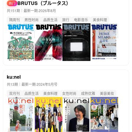
BRUTUS（ブルータス）
热门
共151期｜最新一期·
2026年8月
隔周刊
男性时尚
品质生活
旅行
电影音乐
美食料理
ku:nel
共13期｜最新一期·
2024年5月号
双月刊
品质生活
美食料理
女性时尚
成熟优雅
美容美妆