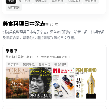
全部
专门料理
健康饮食
家常料理
烘焙甜点
美食料理
餐厅探访
美食料理日本杂志
共 25 本
浏览美食料理类日本电子杂志，涵盖热门刊物、最新一期、往期单期
及年度合集，帮助你快速找到感兴趣的日文杂志。
杂志书
共11期｜最新一期·
CREA Traveller 2024年 VOL.1
不定期刊
家居生活
品质生活
美食料理