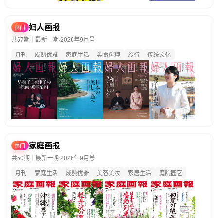
妇人画报
热门
共57期｜最新一期·
2026年9月号
月刊
成熟优雅
家庭生活
美食料理
旅行
传统文化
家庭画报
热门
共50期｜最新一期·
2026年9月号
月刊
家庭生活
成熟优雅
美容美妆
家居生活
庭院园艺