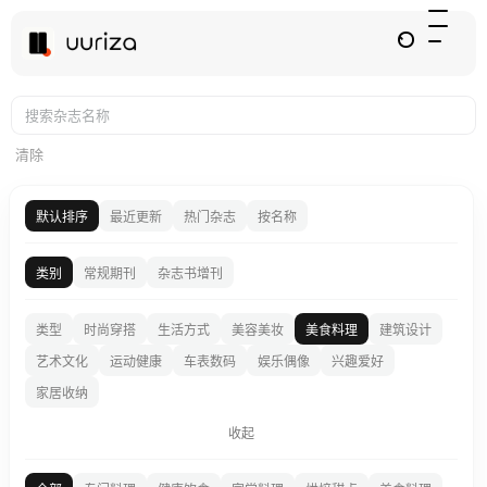
清除
默认排序
最近更新
热门杂志
按名称
类别
常规期刊
杂志书增刊
类型
时尚穿搭
生活方式
美容美妆
美食料理
建筑设计
艺术文化
运动健康
车表数码
娱乐偶像
兴趣爱好
家居收纳
收起