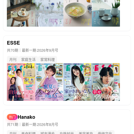
ESSE
共70期｜最新一期·
2026年9月号
月刊
家庭生活
家常料理
Hanako
热门
共71期｜最新一期·
2026年8月号
月刊
美食料理
城市漫步
女性时尚
美容美妆
传统文化