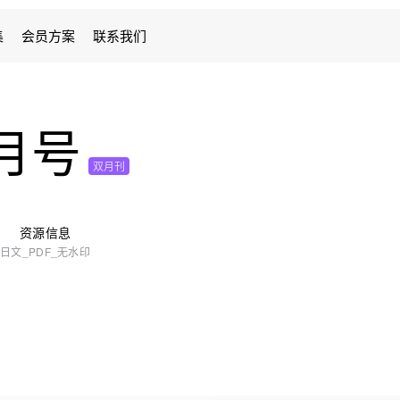
集
会员方案
联系我们
3月号
双月刊
资源信息
日文_PDF_无水印