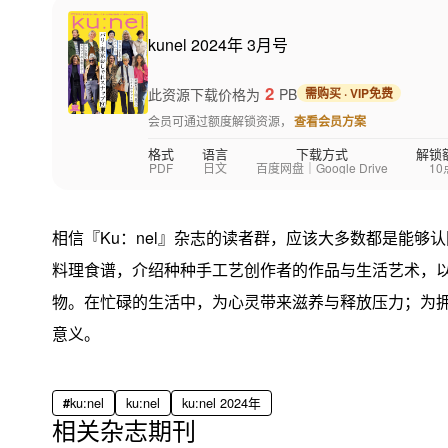
kunel 2024年 3月号
2
此资源下载价格为
PB
需购买 · VIP免费
会员可通过额度解锁资源，
查看会员方案
格式
语言
下载方式
解锁
PDF
日文
百度网盘｜Google Drive
10
相信『Ku：nel』杂志的读者群，应该大多数都是能够
料理食谱，介绍种种手工艺创作者的作品与生活艺术，
物。在忙碌的生活中，为心灵带来滋养与释放压力；为拥
意义。
ku:nel
ku:nel
ku:nel 2024年
相关杂志期刊