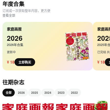
年度合集
订阅或一次获取整年内容，更方便
查看全部
家庭画报
家庭画
2026
202
2026年合集
2025年
更新中
已完结 共 
¥ 18
¥ 18
立即购买
往期杂志
全部
2026
2025
2024
2023
2022