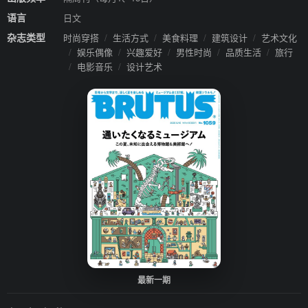
语言
日文
杂志类型
时尚穿搭
/
生活方式
/
美食料理
/
建筑设计
/
艺术文化
/
娱乐偶像
/
兴趣爱好
/
男性时尚
/
品质生活
/
旅行
/
电影音乐
/
设计艺术
最新一期