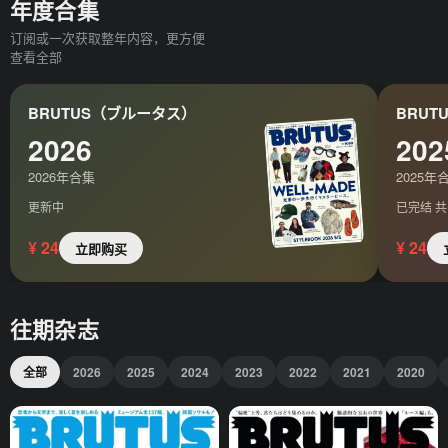
年度合集
订阅或一次获取整年内容，更方便
查看全部
BRUTUS（ブルータス）
BRUT
2026
202
2026年合集
2025年
更新中
已完结 共 
¥ 24
¥ 24
立即购买
往期杂志
全部
2026
2025
2024
2023
2022
2021
2020