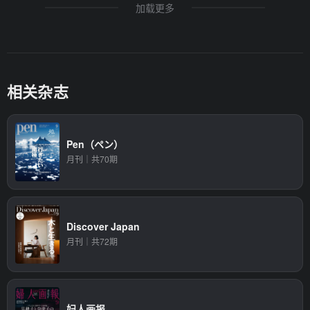
加载更多
相关杂志
Pen（ペン）
月刊｜共70期
Discover Japan
月刊｜共72期
妇人画报