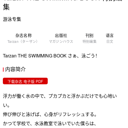
集
游泳专集
杂志名称
出版社
刊别
语言
Tarzan（ターザン）
マガジンハウス
特别编集
日文
Tarzan THE SWIMMING BOOK さぁ、泳ごう！
内容简介
下载杂志 电子版 PDF
浮力が働く水の中で、プカプカと浮かぶだけでも心地い
い。
伸び伸びと泳げば、心身がリフレッシュする。
かつて学校で、水泳教室で泳いでいた僕らは、