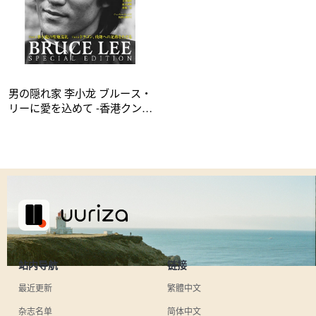
男の隠れ家 李小龙 ブルース・
リーに愛を込めて -香港クンフ
ー映画よ、永遠に- 特别编集
站内导航
链接
最近更新
繁體中文
杂志名单
简体中文