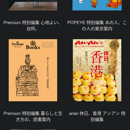
Premium 特别编集 心地よい、
POPEYE 特别编集 あの人、こ
台所。
の人の東京案内
Premium 特别编集 暮らしと生
anan 休日、香港 アンアン 特
き方の、読書案内
别编集