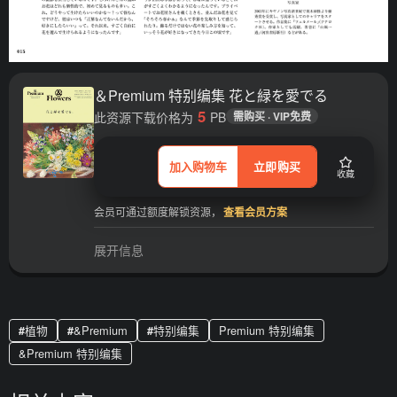
＆Premium 特别编集 花と緑を愛でる
5
此资源下载价格为
PB
需购买 · VIP免费
加入购物车
立即购买
收藏
会员可通过额度解锁资源，
查看会员方案
展开信息
植物
&Premium
特别编集
Premium 特别编集
&Premium 特别编集