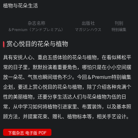
植物与花朵生活
杂志名称
出版社
刊别
＆Premium（アンドプレミアム）
マガジンハウス
特别编集
赏心悦目的花朵与植物
具有安抚人心、重启五感体验的花朵与植物，在看似稀松平
常的日子里，默默扮演着重要角色，哪怕只是在小小空间摆
放一朵花、气氛也瞬间增色不少。今回＆Premium特别编集
企划，要送上赏心悦目的花朵与植物，除了介绍各种充满个
性的美丽植物，还要分享生活达人们与花朵植物为伍的日
常，从中学习如何将植物引进家里、布置装饰，以及基本照
顾方法，并提案花束、赠礼、植物标本等，相关手艺设计。
下载杂志 电子版 PDF