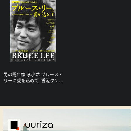
男の隠れ家 李小龙 ブルース・
リーに愛を込めて -香港クンフ
ー映画よ、永遠に- 特别编集