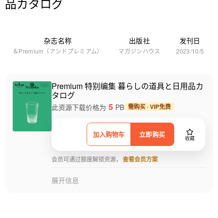
品カタログ
杂志名称
出版社
发刊日
＆Premium（アンドプレミアム）
マガジンハウス
2023/10/5
Premium 特别编集 暮らしの道具と日用品カ
タログ
5
此资源下载价格为
PB
需购买 · VIP免费
加入购物车
立即购买
收藏
会员可通过额度解锁资源，
查看会员方案
展开信息