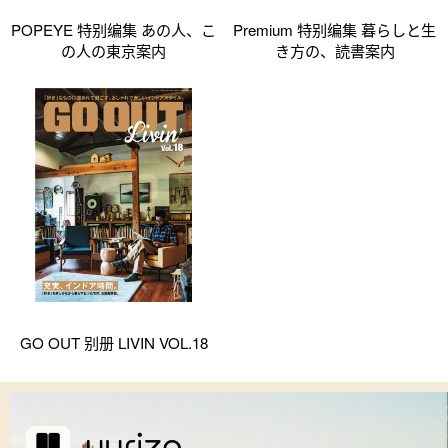
POPEYE 特别编集 あの人、こ
Premium 特别编集 暮らしと生
の人の東京案内
き方の、読書案内
GO OUT 别册 LIVIN VOL.18