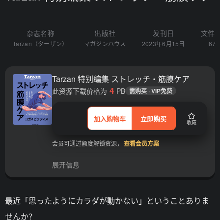
杂志名称
出版社
发刊日
文件
Tarzan（ターザン）
マガジンハウス
2023年6月15日
67
Tarzan 特别编集 ストレッチ・筋膜ケア
4
此资源下载价格为
PB
需购买 · VIP免费
加入购物车
立即购买
收藏
会员可通过额度解锁资源，
查看会员方案
展开信息
最近「思ったようにカラダが動かない」ということありま
せんか？