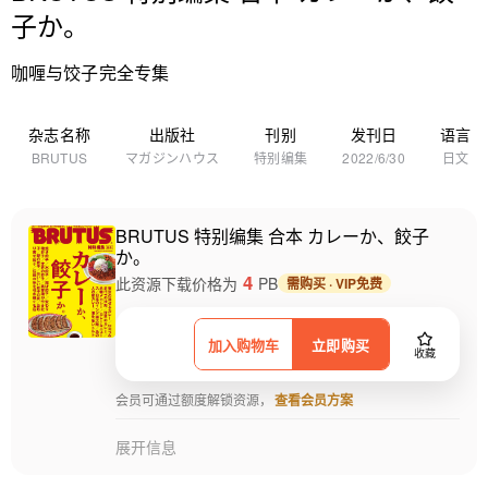
子か。
咖喱与饺子完全专集
杂志名称
出版社
刊别
发刊日
语言
BRUTUS
マガジンハウス
特别编集
2022/6/30
日文
BRUTUS 特别编集 合本 カレーか、餃子
か。
4
此资源下载价格为
PB
需购买 · VIP免费
加入购物车
立即购买
收藏
会员可通过额度解锁资源，
查看会员方案
展开信息