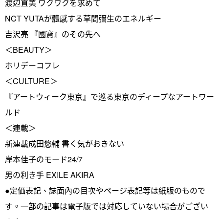
渡辺直美 ワクワクを求めて
NCT YUTAが體感する草間彌生のエネルギー
吉沢亮 『國寶』のその先へ
＜BEAUTY＞
ホリデーコフレ
＜CULTURE＞
『アートウィーク東京』で巡る東京のディープなアートワー
ルド
＜連載＞
新連載成田悠輔 書く気がおきない
岸本佳子のモード24/7
男の利き手 EXILE AKIRA
●定価表記、誌面內の目次やページ表記等は紙版のもので
す。一部の記事は電子版では対応していない場合がござい