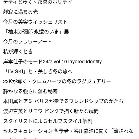
テディと歩く、都會のホリデイ
靜寂に満ちる光
今月の美容ウィッシュリスト
「柚木沙彌郎 永遠のいま」展
今月のフラワーアート
私が輝くとき
岸本佳子のモード24/7 vol.10 layered identity
「LV SKI」と、美しき冬の旅へ
22Kが導く、クロムハーツの冬のラグジュアリー
靜かなる強さに潛む秘密
本田翼とアミ パリスが奏でるフレンドシップのかたち
渡辺直美とリモワ ピンクで描く新たな瞬間
スタイリストによるセルフスタイル解剖
セルフキュレーション 哲學者・谷川嘉浩に聞く「流されな