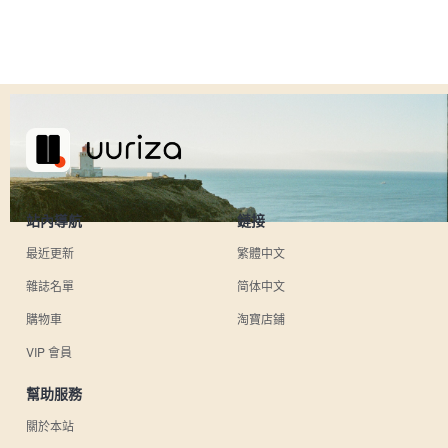
站內導航
鏈接
最近更新
繁體中文
雜誌名單
简体中文
購物車
淘寶店鋪
VIP 會員
幫助服務
關於本站