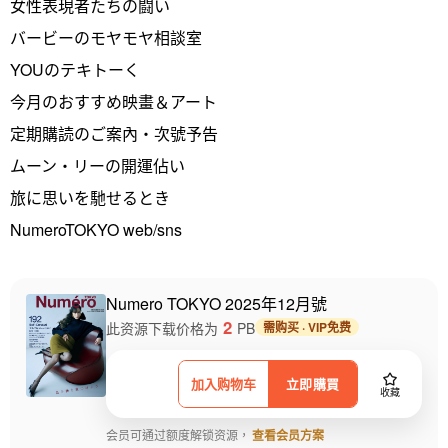
女性表現者たちの闘い
バービーのモヤモヤ相談室
YOUのテキトーく
今月のおすすめ映畫＆アート
定期購読のご案內・次號予告
ムーン・リーの開運佔い
旅に思いを馳せるとき
NumeroTOKYO web/sns
Numero TOKYO 2025年12月號
2
此资源下载价格为
PB
需购买 · VIP免费
加入购物车
立即購買
收藏
会员可通过额度解锁资源，
查看会员方案