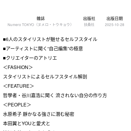
雜誌
出版社
出版日期
Numero TOKYO（ヌメロ・トウキョウ）
扶桑社
2025-10-28
■6人のスタイリストが魅せるセルフスタイル
■アーティストに聞く“自己編集”の極意
■クリエイターのアトリエ
＜FASHION＞
スタイリストによるセルフスタイル解剖
＜FEATURE＞
哲學者・谷川嘉浩に聞く 流されない自分の作り方
＜PEOPLE＞
水原希子 靜かなる強さに潛む秘密
本田翼とYOUと愛犬と