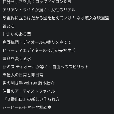
自分らしさを貫くロックアイコンたち
アリアン・ラベドが描く、女性のリアル
映畫界に立ちはだかる壁を超えていけ！ ネオ淑女な映畫監
督たち
佇まいのある器
角野隼鬥、ディオールの香りを奏でて
ビューティエディターの今月の美容生活
運命を変える水
新ミス ディオールが導く、自由へのスピリット
岸優太の日常と非日常
男の利き手 vol.190 藤本壯介
注目のアーティストファイル
『８番出口』の新しい作られ方
バービーのモヤモヤ相談室