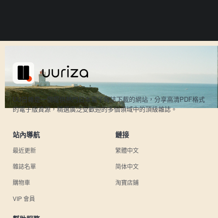
UU日雜是一個提供熱門日本電子雜誌下載的網站，分享高清PDF格式
的電子版資源，精選廣泛受歡迎的多個領域中的頂級雜誌。
站內導航
鏈接
最近更新
繁體中文
雜誌名單
简体中文
購物車
淘寶店鋪
VIP 會員