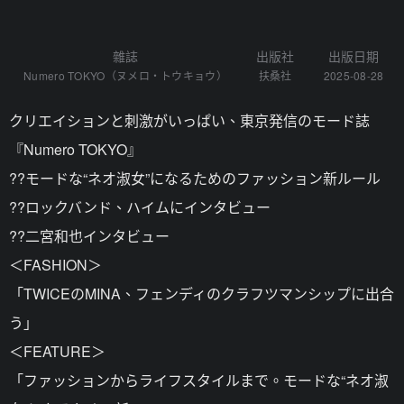
雜誌
出版社
出版日期
Numero TOKYO（ヌメロ・トウキョウ）
扶桑社
2025-08-28
クリエイションと刺激がいっぱい、東京発信のモード誌
『Numero TOKYO』
??モードな“ネオ淑女”になるためのファッション新ルール
??ロックバンド、ハイムにインタビュー
??二宮和也インタビュー
＜FASHION＞
「TWICEのMINA、フェンディのクラフツマンシップに出合
う」
＜FEATURE＞
「ファッションからライフスタイルまで。モードな“ネオ淑