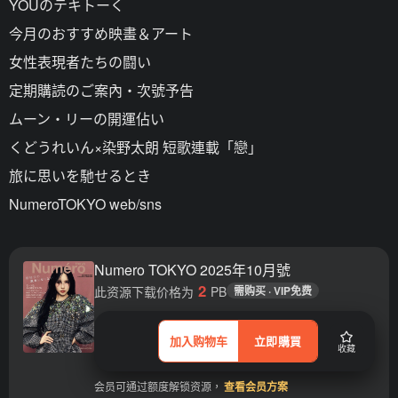
YOUのテキトーく
今月のおすすめ映畫＆アート
女性表現者たちの闘い
定期購読のご案內・次號予告
ムーン・リーの開運佔い
くどうれいん×染野太朗 短歌連載「戀」
旅に思いを馳せるとき
NumeroTOKYO web/sns
Numero TOKYO 2025年10月號
2
此资源下载价格为
PB
需购买 · VIP免费
加入购物车
立即購買
收藏
会员可通过额度解锁资源，
查看会员方案