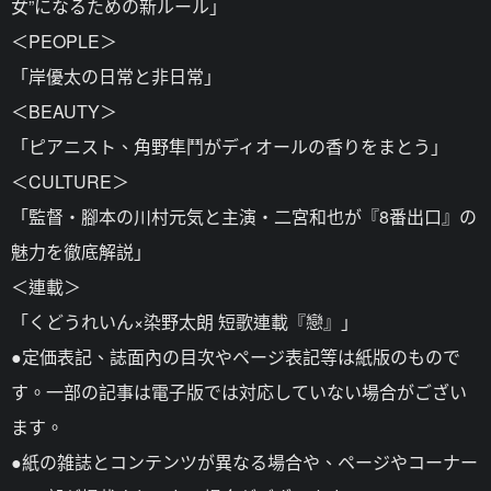
女”になるための新ルール」
＜PEOPLE＞
「岸優太の日常と非日常」
＜BEAUTY＞
「ピアニスト、角野隼鬥がディオールの香りをまとう」
＜CULTURE＞
「監督・腳本の川村元気と主演・二宮和也が『8番出口』の
魅力を徹底解説」
＜連載＞
「くどうれいん×染野太朗 短歌連載『戀』」
●定価表記、誌面內の目次やページ表記等は紙版のもので
す。一部の記事は電子版では対応していない場合がござい
ます。
●紙の雑誌とコンテンツが異なる場合や、ページやコーナー