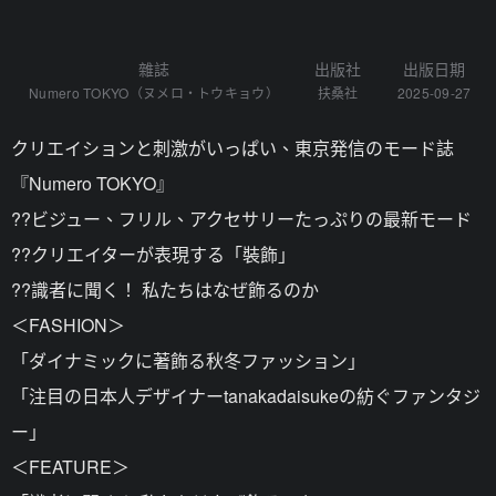
雜誌
出版社
出版日期
Numero TOKYO（ヌメロ・トウキョウ）
扶桑社
2025-09-27
クリエイションと刺激がいっぱい、東京発信のモード誌
『Numero TOKYO』
??ビジュー、フリル、アクセサリーたっぷりの最新モード
??クリエイターが表現する「裝飾」
??識者に聞く！ 私たちはなぜ飾るのか
＜FASHION＞
「ダイナミックに著飾る秋冬ファッション」
「注目の日本人デザイナーtanakadaisukeの紡ぐファンタジ
ー」
＜FEATURE＞