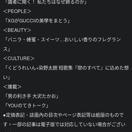
「識者に聞く！ 私たちはなぜ飾るのか」
＜PEOPLE＞
「XGがGUCCIの美學をまとう」
＜BEAUTY＞
「バニラ、蜂蜜、スイーツ…おいしい香りのフレグラン
ス」
＜CULTURE＞
「くどうれいん×染野太朗 短歌集『戀のすべて』に込めた想
い」
＜連載＞
「男の利き手 大沢たかお」
「YOUのてきトーク」
●定価表記、誌面內の目次やページ表記等は紙版のもので
す。一部の記事は電子版では対応していない場合がござい