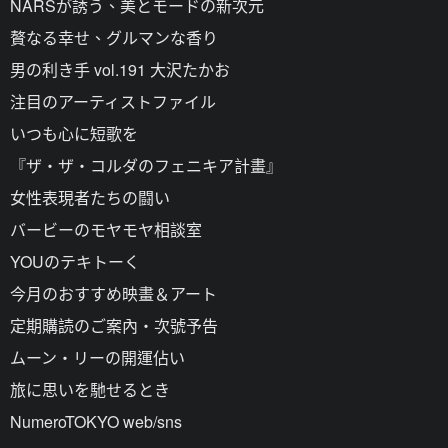
NARSが誘う、美とモードの新次元
贅なる幸せ、グルマンな香り
男の利き手 vol.191 大沢たかお
注目のアーティストファイル
いつも心に短歌を
『ザ・ザ・コルダのフェニキア計畫』
女性表現者たちの闘い
バービーのモヤモヤ相談室
YOUのテキトーく
今月のおすすめ映畫＆アート
定期購読のご案內・次號予告
ムーン・リーの開運佔い
旅に思いを馳せるとき
NumeroTOKYO web/sns