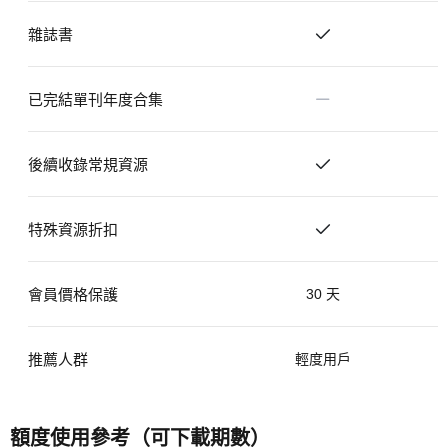
援
雜誌書
支
援
已完結單刊年度合集
不
支
援
後續收錄常規資源
支
援
特殊資源折扣
支
援
會員價格保護
30 天
推薦人群
輕度用戶
額度使用參考（可下載期數）