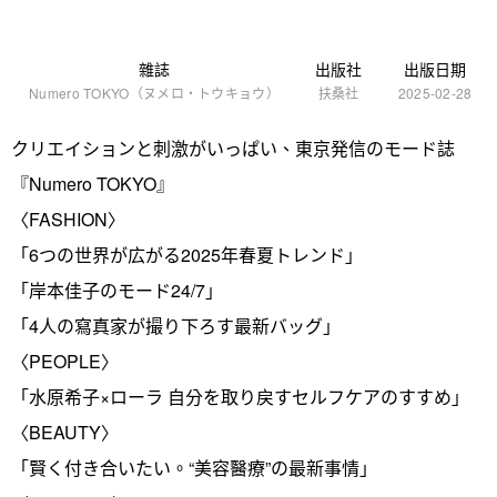
雜誌
出版社
出版日期
Numero TOKYO（ヌメロ・トウキョウ）
扶桑社
2025-02-28
クリエイションと刺激がいっぱい、東京発信のモード誌
『Numero TOKYO』
〈FASHION〉
「6つの世界が広がる2025年春夏トレンド」
「岸本佳子のモード24/7」
「4人の寫真家が撮り下ろす最新バッグ」
〈PEOPLE〉
「水原希子×ローラ 自分を取り戻すセルフケアのすすめ」
〈BEAUTY〉
「賢く付き合いたい。“美容醫療”の最新事情」