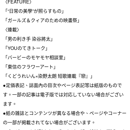
〈FEATURE〉
「“日常の美學”が照らすもの」
「ガールズ＆クィアのための映畫祭」
〈連載〉
「男の利き手 染谷將太」
「YOUのてきトーク」
「バービーのモヤモヤ相談室」
「東信のフラワーアート」
「くどうれいん×染野太朗 短歌連載『戀』」
●定価表記、誌面內の目次やページ表記等は紙版のもので
す。一部の記事は電子版では対応していない場合がござい
ます。
●紙の雑誌とコンテンツが異なる場合や、ページやコーナー
の一部が掲載されてない場合がございます。