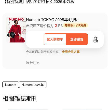
【特別特典】佔いで切り拓く2025年の私
Numero TOKYO 2025年4月號
2
此资源下载价格为
PB
需购买 · VIP免费
加入购物车
立即購買
收藏
会员可通过额度解锁资源，
查看会员方案
展开信息
Numero
Numero 2025年
相關雜誌期刊