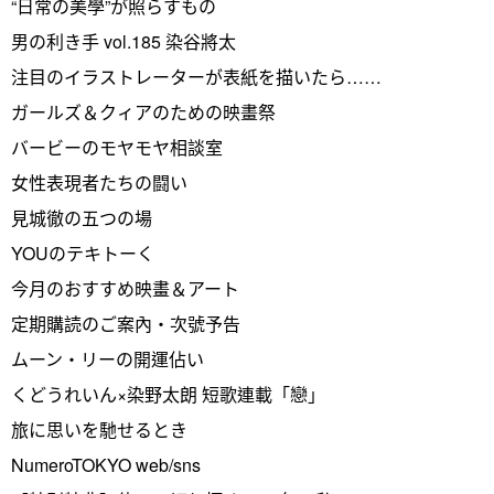
“日常の美學”が照らすもの
男の利き手 vol.185 染谷將太
注目のイラストレーターが表紙を描いたら……
ガールズ＆クィアのための映畫祭
バービーのモヤモヤ相談室
女性表現者たちの闘い
見城徹の五つの場
YOUのテキトーく
今月のおすすめ映畫＆アート
定期購読のご案內・次號予告
ムーン・リーの開運佔い
くどうれいん×染野太朗 短歌連載「戀」
旅に思いを馳せるとき
NumeroTOKYO web/sns