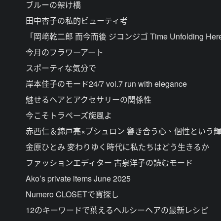
ブルーの架け橋
田中杏子の私的ビューティ考
「岡﨑乾二郎 而今而後 ジコンジゴ Time Unfolding He
今月のフラワーアート
スポーティな気分で
岸本佳子のモード24/7 vol.7 run with elegance
魅せるヘアとアクセサリーの関係性
今こそトラペーズ旋風よ
赤西仁＆錦戸亮×ブシュロン 響き合う心、個性という
金原ひとみ 変わりゆく時代に私たちはどう生きるか
ファッションエディター 古泉洋子の読むモード
Ako’s private items June 2025
Numero CLOSETで寶探し
12のキーワードで葉えるヘルシーヘアの最新レシピ