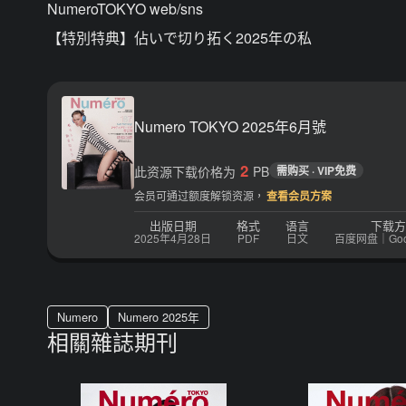
NumeroTOKYO web/sns
【特別特典】佔いで切り拓く2025年の私
Numero TOKYO 2025年6月號
2
此资源下载价格为
PB
需购买 · VIP免费
会员可通过额度解锁资源，
查看会员方案
出版日期
格式
语言
下载方
2025年4月28日
PDF
日文
百度网盘｜Googl
Numero
Numero 2025年
相關雜誌期刊