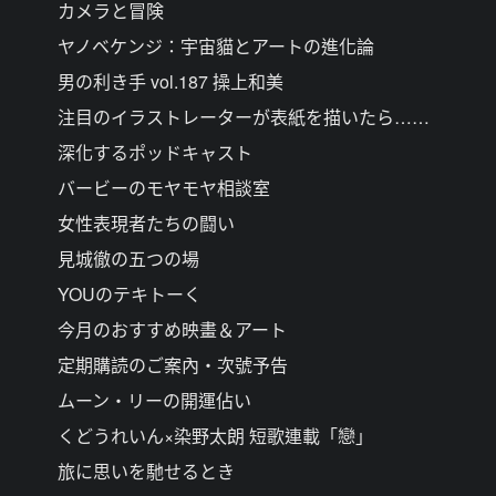
カメラと冒険
ヤノベケンジ：宇宙貓とアートの進化論
男の利き手 vol.187 操上和美
注目のイラストレーターが表紙を描いたら……
深化するポッドキャスト
バービーのモヤモヤ相談室
女性表現者たちの闘い
見城徹の五つの場
YOUのテキトーく
今月のおすすめ映畫＆アート
定期購読のご案內・次號予告
ムーン・リーの開運佔い
くどうれいん×染野太朗 短歌連載「戀」
旅に思いを馳せるとき