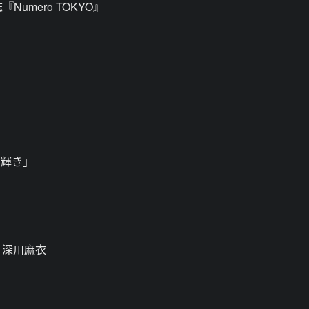
mero TOKYO』
う輝き」
、深川麻衣