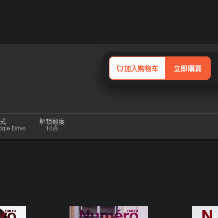
加入购物车
立即購買
式
解锁额度
e Drive
10点