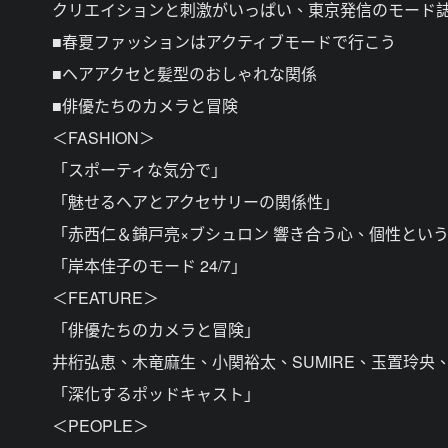
クリエイションと刺激がいっぱい、東京発信のモード誌『Nu
■春夏ファッションはアクティブモードで行こう
■ヘアアクセと髪型のおしゃれな関係
■俳優たちのカメラと冒険
＜FASHION＞
「スポーティな気分で」
「魅せるヘアとアクセサリーの関係性」
「赤西仁＆錦戸亮×ブシュロン 響き合う心、個性とい
「岸本佳子のモード 24/7」
＜FEATURE＞
「俳優たちのカメラと冒険」
井桁弘恵、木竜麻生、小関裕太、SUMIRE、玉置玲央
「深化するポッドキャスト」
＜PEOPLE＞