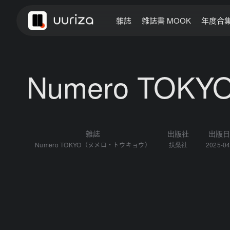
雜誌
雜誌書 MOOK
年度合
Numero TOKY
雜誌
出版社
出版
Numero TOKYO（ヌメロ・トウキョウ）
扶桑社
2025-04