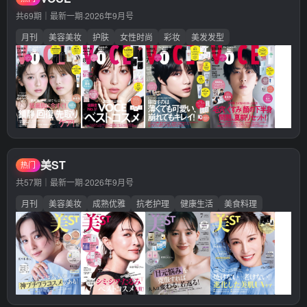
共69期｜最新一期·
2026年9月号
月刊
美容美妆
护肤
女性时尚
彩妆
美发发型
美ST
热门
共57期｜最新一期·
2026年9月号
月刊
美容美妆
成熟优雅
抗老护理
健康生活
美食料理