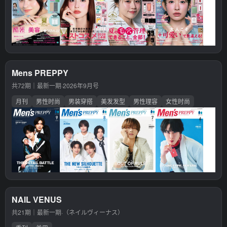
Mens PREPPY
共72期｜最新一期·
2026年9月号
月刊
男性时尚
男装穿搭
美发发型
男性理容
女性时尚
NAIL VENUS
共21期｜最新一期·
（ネイルヴィーナス）