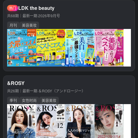
LDK the beauty
热门
共68期｜最新一期·
2026年9月号
月刊
美容美妆
&ROSY
共26期｜最新一期·
＆ROSY（アンドロージー）
季刊
女性时尚
美容美妆