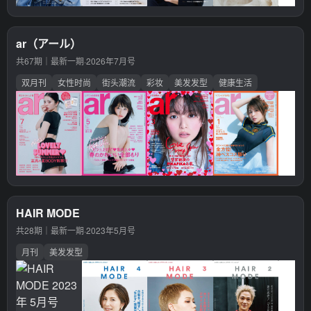
ar（アール）
共67期｜最新一期·
2026年7月号
双月刊
女性时尚
街头潮流
彩妆
美发发型
健康生活
HAIR MODE
共28期｜最新一期·
2023年5月号
月刊
美发发型