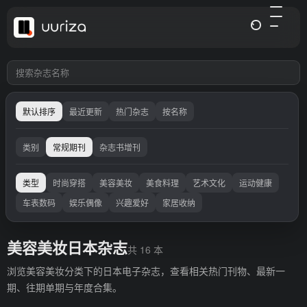
默认排序
最近更新
热门杂志
按名称
类别
常规期刊
杂志书增刊
类型
时尚穿搭
美容美妆
美食料理
艺术文化
运动健康
车表数码
娱乐偶像
兴趣爱好
家居收纳
美容美妆日本杂志
共 16 本
浏览美容美妆分类下的日本电子杂志，查看相关热门刊物、最新一
期、往期单期与年度合集。