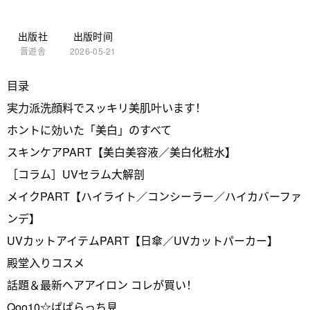
出版社
出版时间
晋遊舎
2026-05-21
目录
実力派洗顔料でスッキリ美肌叶います！
ホントに効いた「美白」のすべて
スキンケアPART【美白美容液／美白化粧水】
［コラム］UVセラム大解剖
メイクPART【ハイライト／コンシーラー／ハイカバーファ
ンデ】
UVカットアイテムPART【日傘／UVカットパーカー】
殿堂入りコスメ
話題＆最新ヘアアイロン コレが買い！
Qoo10☆ぱぱらっち見