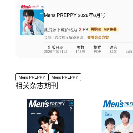
Mens PREPPY 2026年6月号
2
此资源下载价格为
PB
需购买 · VIP免费
会员可通过额度解锁资源，
查看会员方案
出版日期
页数
格式
语言
2026年5月1日
143页
PDF
日文
百度
Mens PREPPY
Mens PREPPY
相关杂志期刊