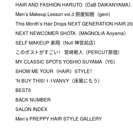
HAIR AND FASHION HARUTO（DaB DAIKANYAMA
Men’s Makeup Lesson vol.3 照屋知樹（gem）
This Month’s Hair Drops NEXT GENERATION HAIR 20
NEXT NEWCOMER SHOTA（MAGNOLiA Aoyama）
SELF MAKEUP 楽翔（Null 神宮前店）
このポストがすごい！ 宮﨑宥人（PERCUT原宿）
MY CLASSIC SPOTS YOSHIO SUYAMA（YS）
SHOW ME YOUR（HAIR）STYLE！
’N BUY THIS! 1-1VANVY（床屋にもう）
BEST5
BACK NUMBER
SALON INDEX
Men’s PREPPY HAIR STYLE GALLERY