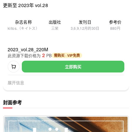
更新至 2023年 vol.28
杂志名称
出版社
发刊日
参考价
kiitos.（キイトス）
三栄
3,6,9,12月的30日
880円
2023_vol.28_220M
2
此资源下载价格为
PB
需购买 · VIP免费
立即购买
展开信息
封面参考