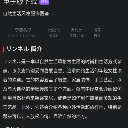
电子版下载
月刊
自然生活风格服饰图鉴
杂志名称
出版社
发刊日
语言
liniere（リンネル）
宝島社
每月23号
日文
リンネル 简介
リンネル是一本以自然生活风格为主题的时尚和生活方式杂
志。该杂志特别受到喜爱自然、追求简约生活的年轻女性读
者的欢迎。它的内容涵盖了服装、家居装饰、手工艺品、以
及与大自然的亲密接触等多个方面。杂志中经常会介绍如何
利用自然材料来装饰家居，或者是如何制作简单而美观的手
工艺品。此外，它还会介绍各种户外活动和旅行地，特别是
那些可以让人放松心情、靠近自然的地方。