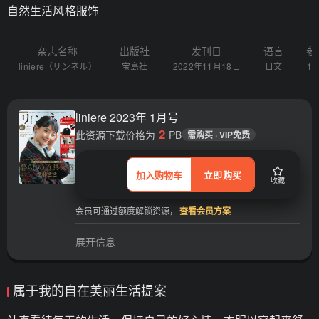
自然生活风格服饰
杂志名称
出版社
发刊日
语言
参
liniere（リンネル）
宝島社
2022年11月18日
日文
10
liniere 2023年 1月号
2
此资源下载价格为
PB
需购买 · VIP免费
加入购物车
立即购买
收藏
会员可通过额度解锁资源，
查看会员方案
展开信息
属于我的自在美丽生活提案