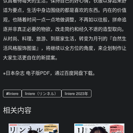
认真看待每天的生活，保持自己的好心情，衣服以穿起来舒
适为要点，生活中身边围绕的都是喜欢的东西。内在的价值
观，也随着时间一点一点地做调整，不再如以往般，拼命追
逐并非真正必要的物欲，改走简约和经久不退的造型取向。
从时尚、料理、旅游、到居家生活，转变为月刊的『自然生
活风格服饰图鉴』，将继续以全方位的角度，来企划制作让
大家生活更自在的新提案。
※日本杂志 电子版PDF，通过百度网盘下载。
liniere
liniere（リンネル）
liniere 2023年
相关内容