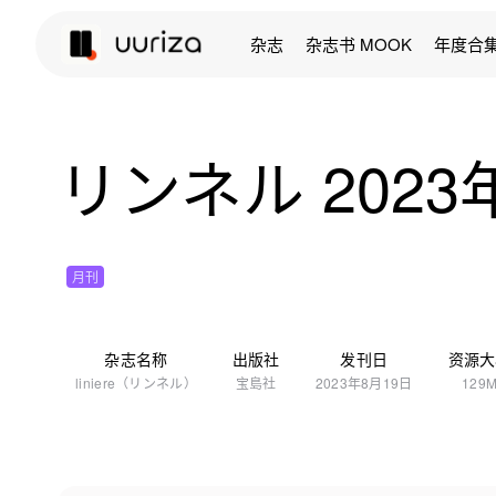
杂志
杂志书 MOOK
年度合
リンネル 2023年 
月刊
杂志名称
出版社
发刊日
资源大
liniere（リンネル）
宝島社
2023年8月19日
129