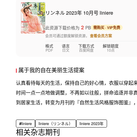
リンネル 2023年 10月号 liniere
2
此资源下载价格为
PB
需购买 · VIP免费
会员可通过额度解锁资源，
查看会员方案
格式
语言
下载方式
解锁额度
PDF
日文
百度网盘
10点
属于我的自在美丽生活提案
认真看待每天的生活，保持自己的好心情，衣服以穿起
时间一点一点地做调整，不再如以往般，拼命追逐并非
到居家生活，转变为月刊的『自然生活风格服饰图鉴』
liniere
liniere（リンネル）
liniere 2023年
相关杂志期刊