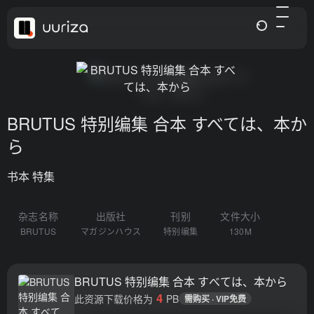
BRUTUS 特别编集 合本 すべては、本か
ら
书本 特集
杂志名称
出版社
刊别
文件大小
BRUTUS
マガジンハウス
特别编集
130M
BRUTUS 特别编集 合本 すべては、本から
4
此资源下载价格为
PB
需购买 · VIP免费