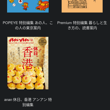
POPEYE 特别编集 あの人、こ
Premium 特别编集 暮らしと生
の人の東京案内
き方の、読書案内
anan 休日、香港 アンアン 特
别编集