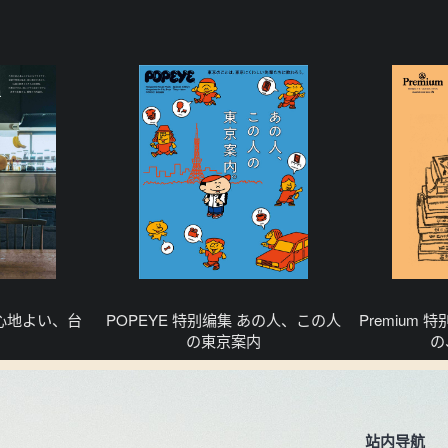
集 心地よい、台
POPEYE 特别编集 あの人、この人
Premium
の東京案内
の
站内导航