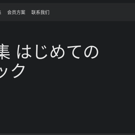
集
会员方案
联系我们
编集 はじめての
ック