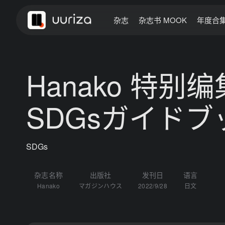
杂志
杂志书 MOOK
年度合
Hanako 特别
SDGsガイドブ
SDGs
杂志名称
出版社
发刊日
语言
Hanako
マガジンハウス
2022/9/28
日文