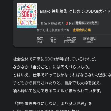
Hanako 特别编集 はじめてのSDGsガイ
3
此资源下载价格为
PB
需购买 · VIP免费
会员可通过额度解锁资源，
查看会员方案
格式
语言
下载方式
解锁额度
PDF
日文
百度网盘
30点
社会全体で声高にSDGsが叫ばれているけれど、
なかなか「自分ごと」には考えづらいもの。
とはいえ、仕事で知っておかなければならない状況に
子どもから質問されたりと、自身でも大枠を捉え、
噛み砕いて説明できるスキルが求められています。
「誰も置き去りにしない、より良い世界」を