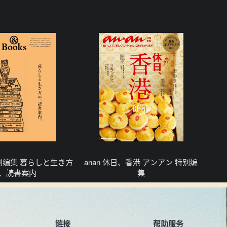
 特别编集 暮らしと生き方
anan 休日、香港 アンアン 特别编
、読書案内
集
链接
帮助服务