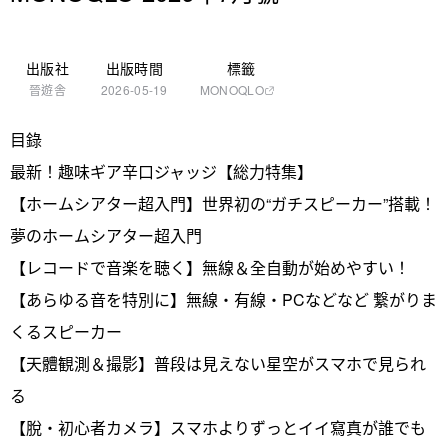
出版社
出版時間
標籤
晉遊舎
2026-05-19
MONOQLO
目錄
最新！趣味ギア辛口ジャッジ【総力特集】
【ホームシアター超入門】世界初の“ガチスピーカー”搭載！
夢のホームシアター超入門
【レコードで音楽を聴く】無線＆全自動が始めやすい！
【あらゆる音を特別に】無線・有線・PCなどなど 繋がりま
くるスピーカー
【天體観測＆撮影】普段は見えない星空がスマホで見られ
る
【脫・初心者カメラ】スマホよりずっとイイ寫真が誰でも