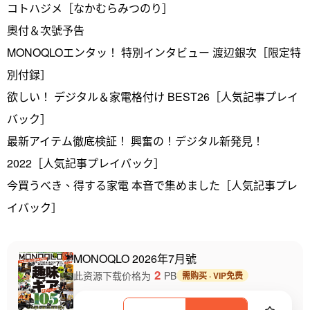
コトハジメ［なかむらみつのり］
奧付＆次號予告
MONOQLOエンタッ！ 特別インタビュー 渡辺銀次［限定特
別付録］
欲しい！ デジタル＆家電格付け BEST26［人気記事プレイ
バック］
最新アイテム徹底検証！ 興奮の！デジタル新発見！
2022［人気記事プレイバック］
今買うべき、得する家電 本音で集めました［人気記事プレ
イバック］
MONOQLO 2026年7月號
2
此资源下载价格为
PB
需购买 · VIP免费