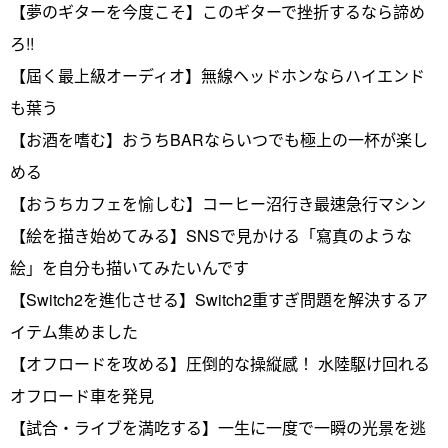
【夢のギターを今度こそ】このギターで挫折するなら諦め
ろ!!
【屆く最上級オーディオ】無線ヘッドホンならハイエンド
も葉う
【お酒を嗜む】おうちBARならいつでも極上の一杯が楽し
める
【おうちカフェを愉しむ】コーヒー沼行き最速急行マシン
【絵を描き始めてみる】SNSで見かける「寫真のような
絵」を自分も描いてみたいんです
【Switch2を進化させる】Switch2重すぎ問題を解決するア
イテム集めました
【オフロードを攻める】圧倒的な操縦感！ 水陸駆け回れる
オフロード車を発見
【試合・ライブを満吃する】一生に一度で一瞬の光景を逃