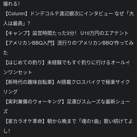
撮れる！
【Column】ドンデコルテ渡辺銀次にインタビュー なぜ「大
人は最高」？
【キャンプ】設営時間たった3分！ U10万円のエアテント
【アメリカンBBQ入門】流行りの“アメリカンBBQ”作ってみ
た
【はじめての釣り】未経験でもすぐ釣りに行けるオールイ
ンワンセット
【新時代の趣味自転車】AI搭載クロスバイクで極楽サイク
リング
【実利兼備のウォーキング】足運びスムーズな最新シュー
ズ
【家カラオケ革命】朝から晩まで「魂の1曲」歌い続けてよ
し！