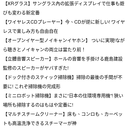
【XRグラス】サングラス內の拡張ディスプレイで仕事も遊
びも変わる新定番
【ワイヤレスCDプレーヤー】今、CDが逆に新しい! ワイヤ
レスで楽しみ方も自由自在
【オープンイヤー型ノイキャンイヤホン】 ついに実現!なが
ら聴きとノイキャンの両立は當たり前！
【立體音響スピーカー】ホールの音響を手掛ける鹿島建設
監修のスピーカーがヤバすぎた!
【ドック付きのスティック掃除機】掃除の最後の手間が不
要に! これぞ掃除機の完成形
【ミニロボット掃除機】まさに“日本の住環境専用機”! 狹い
場所も掃除するのはもはや定番に!
【マルチスチームクリーナー】床も、コンロも、カーペッ
トも高溫洗浄できるスチーマーが神