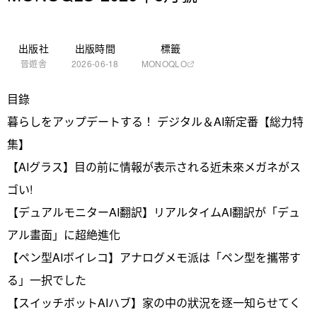
出版社
出版時間
標籤
晉遊舎
2026-06-18
MONOQLO
目錄
暮らしをアップデートする！ デジタル＆AI新定番【総力特
集】
【AIグラス】目の前に情報が表示される近未來メガネがス
ゴい!
【デュアルモニターAI翻訳】リアルタイムAI翻訳が「デュ
アル畫面」に超絶進化
【ペン型AIボイレコ】アナログメモ派は「ペン型を攜帯す
る」一択でした
【スイッチボットAIハブ】家の中の狀況を逐一知らせてく