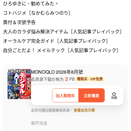
ひろゆきに、勧めてみた。
コトハジメ［なかむらみつのり］
奧付＆次號予告
大人のカラダ悩み解決アイテム［人気記事プレイバック］
オーラルケア完全ガイド［人気記事プレイバック］
自分ごとだよ！ メイルテック［人気記事プレイバック］
MONOQLO 2026年8月號
2
此资源下载价格为
PB
需购买 · VIP免费
加入购物车
立即購買
收藏
会员可通过额度解锁资源，
查看会员方案
展开信息