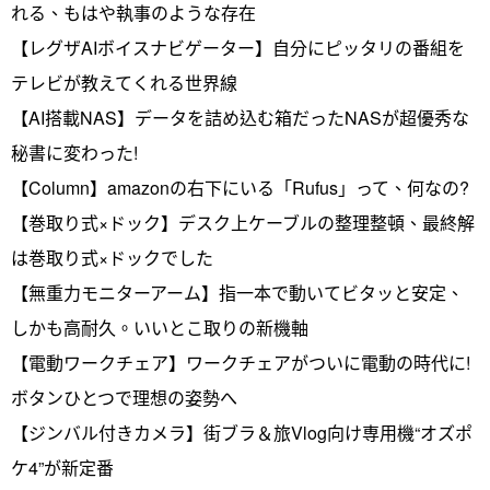
れる、もはや執事のような存在
【レグザAIボイスナビゲーター】自分にピッタリの番組を
テレビが教えてくれる世界線
【AI搭載NAS】データを詰め込む箱だったNASが超優秀な
秘書に変わった!
【Column】amazonの右下にいる「Rufus」って、何なの?
【巻取り式×ドック】デスク上ケーブルの整理整頓、最終解
は巻取り式×ドックでした
【無重力モニターアーム】指一本で動いてビタッと安定、
しかも高耐久。いいとこ取りの新機軸
【電動ワークチェア】ワークチェアがついに電動の時代に!
ボタンひとつで理想の姿勢へ
【ジンバル付きカメラ】街ブラ＆旅Vlog向け専用機“オズポ
ケ4”が新定番