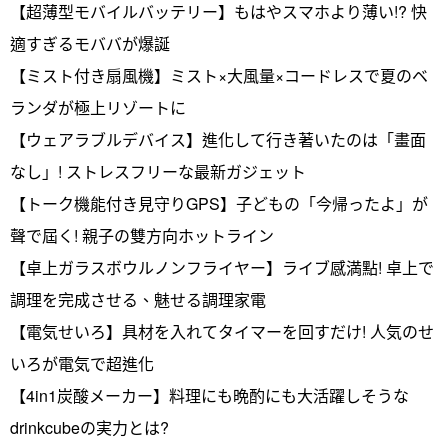
【超薄型モバイルバッテリー】もはやスマホより薄い!? 快
適すぎるモババが爆誕
【ミスト付き扇風機】ミスト×大風量×コードレスで夏のベ
ランダが極上リゾートに
【ウェアラブルデバイス】進化して行き著いたのは「畫面
なし」! ストレスフリーな最新ガジェット
【トーク機能付き見守りGPS】子どもの「今帰ったよ」が
聲で屆く! 親子の雙方向ホットライン
【卓上ガラスボウルノンフライヤー】ライブ感満點! 卓上で
調理を完成させる、魅せる調理家電
【電気せいろ】具材を入れてタイマーを回すだけ! 人気のせ
いろが電気で超進化
【4in1炭酸メーカー】料理にも晩酌にも大活躍しそうな
drinkcubeの実力とは?