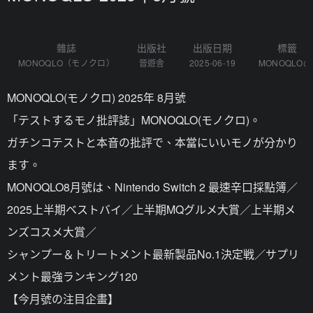
雜誌
出版社
出版日期
標籤
MONOQLO（モノクロ）
晉遊舎
2025-06-19
MONOQLO
MONOQLO(モノクロ) 2025年 8月號
「テストするモノ批評誌」MONOQLO(モノクロ)。
ガチンコテストと本音の批評で、本當にいいモノが分かり
ます。
MONOQLO8月號は、Nintendo Switch 2 最速辛口採點簿／
2025上半期ベストバイ／上半期MQグルメ大賞／上半期メ
ンズコスメ大賞／
シャンプー＆トリートメント最新製品No.1決定戦／サプリ
メント最強ランキング120
【今月號の注目企畫】