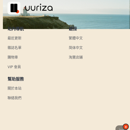
站內導航
鏈接
最近更新
繁體中文
雜誌名單
简体中文
購物車
淘寶店鋪
VIP 會員
幫助服務
關於本站
聯絡我們
0