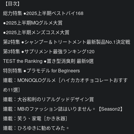
【目次】
総力特集 ●2025上半期ベストバイ168
●2025上半期MQグルメ大賞
●2025上半期メンズコスメ大賞
第2特集 ●シャンプー＆トリートメント最新製品No.1決定戦
第3特集 ●サプリメント最強ランキング120
TEST the Ranking ●置き型消臭剤 最新9選
特別特集 ●プラモデル for Begineers
連載：MONOQLOグルメ［ハイカカオチョコレートおすす
め11選］
連載：大谷和利のリアルグッドデザイン賞
連載：MBのファッション誌はいりません。【Season2】
連載：笑う、家電［かき氷器］
連載：ひろゆきに勧めてみた。