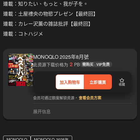
連載：知りたい、もっと、我が子を。
連載：土屋禮央の物慾プレゼン【最終回】
連載：カレー沢薫の雑誌批評【最終回】
連載：コトハジメ
MONOQLO 2025年8月號
2
此资源下载价格为
PB
需购买 · VIP免费
加入购物车
立即購買
收藏
会员可通过额度解锁资源，
查看会员方案
展开信息
MONOQLO
MONOQLO 2025年