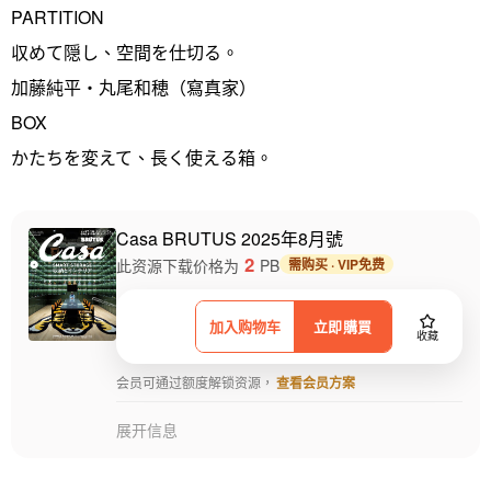
PARTITION
収めて隠し、空間を仕切る。
加藤純平・丸尾和穂（寫真家）
BOX
かたちを変えて、長く使える箱。
Casa BRUTUS 2025年8月號
2
此资源下载价格为
PB
需购买 · VIP免费
加入购物车
立即購買
收藏
会员可通过额度解锁资源，
查看会员方案
展开信息