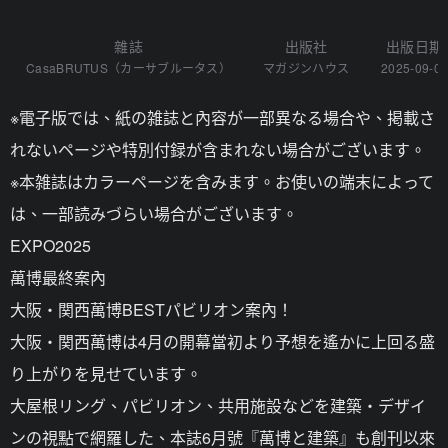
雜誌
出版社
出版日期
CasaBRUTUS（カーサブルータス）
マガジンハウス
2025-09-0
※電子版では、紙の雑誌と內容が一部異なる場合や、掲載さ
れないページや特別付録が含まれない場合がございます。
※本雑誌はカラーページを含みます。お使いの端末によって
は、一部読みづらい場合がございます。
EXPO2025
萬博最終案內
大阪・関西萬博BESTパビリオン案內！
大阪・関西萬博は4月の開幕當初より予想を遙かに上回る盛
り上がりを見せています。
大屋根リング、パビリオン、共用施設などを建築・デザイ
ンの視點で網羅した、本誌6月號『萬博と建築』も創刊以來