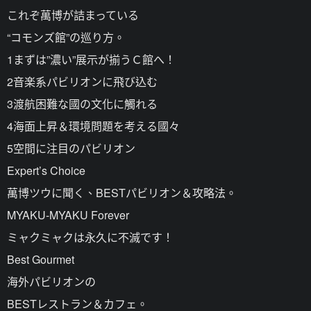
これぞ萬博が詰まっている
“コモンズ館”の巡り方。
1まずは”濃い”展示が揃うＣ館へ！
2音楽系パビリオンに飛び込む
3渡航困難な國の文化に觸れる
4海面上昇＆環境問題を考える國々
5空間に注目のパビリオン
Expert’s Choice
萬博ツウに聞く、BESTパビリオン＆攻略法。
MYAKU-MYAKU Forever
ミャクミャクは永久に不滅です！
Best Gourmet
海外パビリオンの
BESTレストラン＆カフェ。