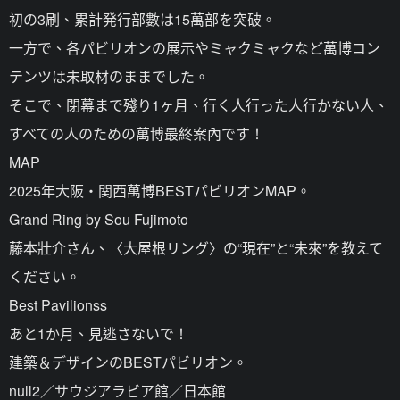
初の3刷、累計発行部數は15萬部を突破。
一方で、各パビリオンの展示やミャクミャクなど萬博コン
テンツは未取材のままでした。
そこで、閉幕まで殘り1ヶ月、行く人行った人行かない人、
すべての人のための萬博最終案內です！
MAP
2025年大阪・関西萬博BESTパビリオンMAP。
Grand Ring by Sou Fujimoto
藤本壯介さん、〈大屋根リング〉の“現在”と“未來”を教えて
ください。
Best Pavilionss
あと1か月、見逃さないで！
建築＆デザインのBESTパビリオン。
null2／サウジアラビア館／日本館