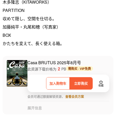
木多隆志（KITAWORKS）
PARTITION
収めて隠し、空間を仕切る。
加藤純平・丸尾和穂（写真家）
BOX
かたちを変えて、長く使える箱。
Casa BRUTUS 2025年8月号
2
此资源下载价格为
PB
需购买 · VIP免费
加入购物车
立即购买
收藏
会员可通过额度解锁资源，
查看会员方案
展开信息