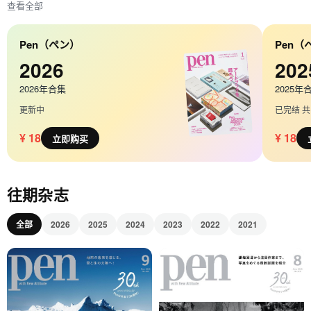
查看全部
Pen（ペン）
Pen（
2026
202
2026年合集
2025年
更新中
已完结 共 
¥ 18
¥ 18
立即购买
往期杂志
全部
2026
2025
2024
2023
2022
2021