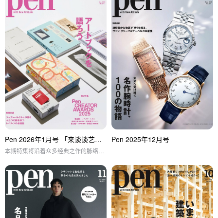
Pen 2026年1月号 「来谈谈艺术书吧」特集
Pen 2025年12月号
本期特集将沿着众多经典之作的脉络，拆解创作者们的语言与思想，同时网罗能遇见各种艺术书的书店与艺术书展，一并呈现。在风格各异、个性鲜明的作品之中，找到只属于你的那一本，一起把这片深邃又迷人的艺术书世界聊个尽兴吧。