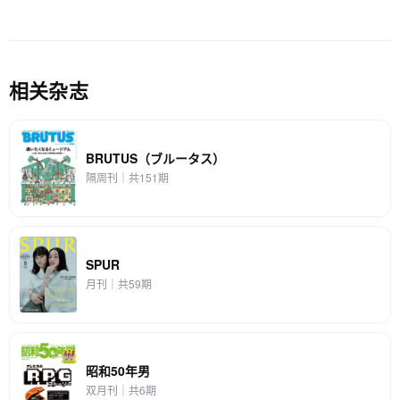
相关杂志
BRUTUS（ブルータス）
隔周刊｜共151期
SPUR
月刊｜共59期
昭和50年男
双月刊｜共6期