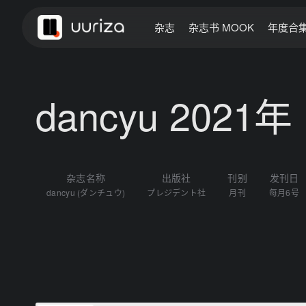
杂志
杂志书 MOOK
年度合
dancyu 2021
杂志名称
出版社
刊别
发刊日
dancyu (ダンチュウ)
プレジデント社
月刊
每月6号