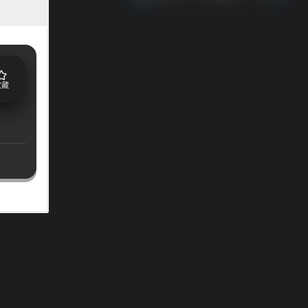
收藏
的地方，
2月，日本
」相关的