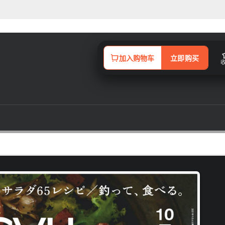
加入购物车
立即购买
变，吃东西已经不仅是填饱肚子，更是享受人生的一种方式。很多人愿意到很远
的关系改变，食物已经不只是食物，很多人更想要好好了解食物。 1990年1
咖喱、日本酒、寿司、义大利面、甜点还是居酒屋，每期都会为大家送上与「食物