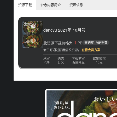
资源下载
杂志内容简介
资源信息
dancyu 2021年 10月号
1
此资源下载价格为
PB
需购买 · VIP免费
会员可通过额度解锁资源，
查看会员方案
格式
语言
下载方式
解锁额度
PDF
日文
百度网盘
10点
享受美食就是享受人生 以往吃东西只是为了温饱，但随着时代改
电子版日本杂志，PDF 格式，通过百度网盘下载。
或者是排很久的队，只是为了要吃到人气美食。而且随着人们与食物
第一本以「食物」为主题的杂志「dancyu」正式诞生，不管是
特集