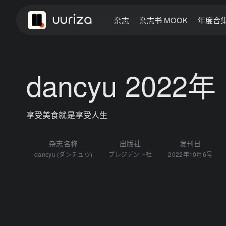
杂志
杂志书 MOOK
年度合
dancyu 2022
享受美食就是享受人生
杂志名称
出版社
发刊日
dancyu (ダンチュウ)
プレジデント社
2022年10月6号