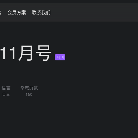
集
会员方案
联系我们
年 11月号
月刊
语言
杂志页数
日文
150