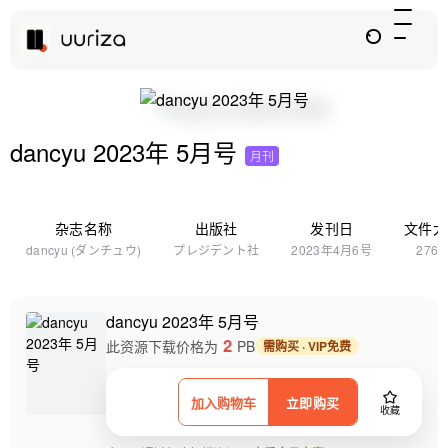
dancyu 2023年 5月号
月刊
杂志名称
出版社
发刊日
文件大
dancyu (ダンチュウ)
プレジデント社
2023年4月6号
276
dancyu 2023年 5月号
2
此资源下载价格为
PB
需购买 · VIP免费
加入购物车
立即购买
收藏