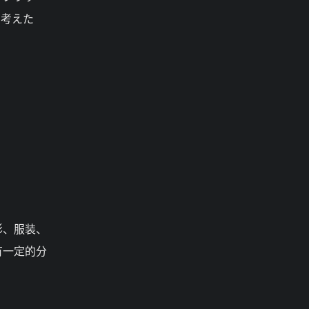
を考えた
影、服装、
有一定的分