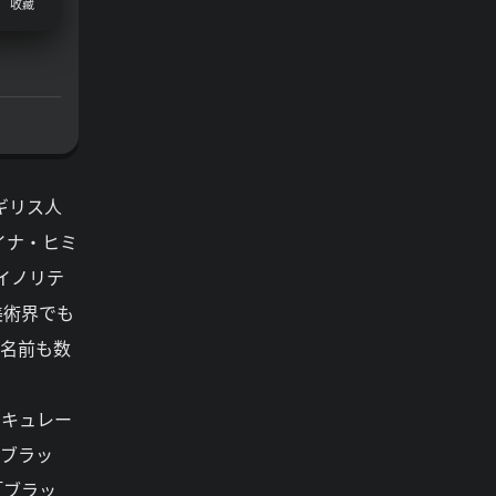
收藏
ギリス人
イナ・ヒミ
イノリテ
美術界でも
の名前も数
やキュレー
「ブラッ
「ブラッ