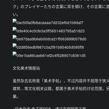
ク」のプレイヤーたちの言葉に耳を傾け、その言葉に
い。
文化美术情报站
虽然杂志名称是「美术手帖」，不过内容并不局限于狭
建筑…等文化相关议题，都属于美术手帖的讨论范围，
量。
※日本杂志 电子版PDF，通过百度网盘下载。