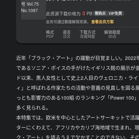
3
此资源下载价格为
PB
需购买 · VIP免费
会员可通过额度解锁资源，
查看会员方案
格式
语言
下载方式
解锁额度
PDF
日文
百度网盘
30点
近年「ブラック・アート」の躍動が目覚ましい。202
であるソニア・ボイスの手がけたイギリス館の展示が金
ド以来、黒人女性として史上2人目のヴェロニカ・ライ
ィ」と呼ばれる作家たちの活動や意義の見直しを図る
っとも影響力のある100組 のランキング「Power 
多く見られる。
本特集では、欧米を中心としたアートサーキットで活
ターにくわえて、アフリカやカリブ海地域で生まれ、
ク・アート」を語るうえで欠かすことのできない、そ