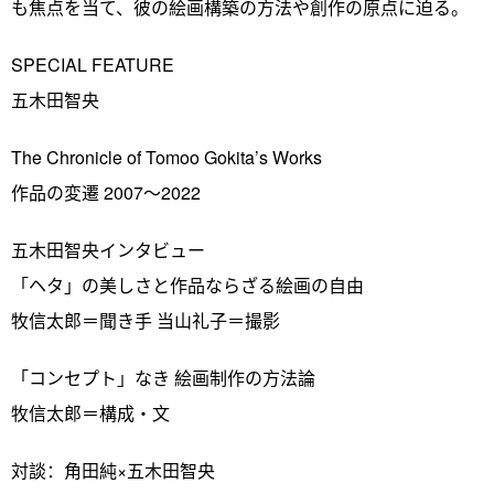
も焦点を当て、彼の絵画構築の方法や創作の原点に迫る。
SPECIAL FEATURE
五木田智央
The Chronicle of Tomoo Gokita’s Works
作品の変遷 2007～2022
五木田智央インタビュー
「ヘタ」の美しさと作品ならざる絵画の自由
牧信太郎＝聞き手 当山礼子＝撮影
「コンセプト」なき 絵画制作の方法論
牧信太郎＝構成・文
対談：角田純×五木田智央