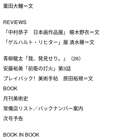
粟田大輔＝文
REVIEWS
「中村恭子 日本画作品展」 椹木野衣＝文
「ゲルハルト・リヒター」展 清水穣＝文
青柳龍太「我、発見せり。」（26）
安藤裕美「前衛の灯火」第3話
プレイバック！美術手帖 原田裕規＝文
BOOK
月刊美術史
常備店リスト／バックナンバー案内
次号予告
BOOK IN BOOK