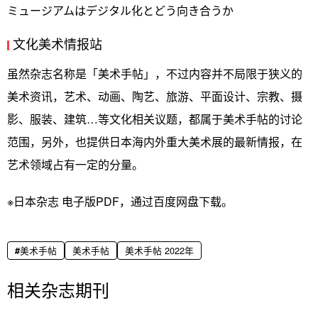
ミュージアムはデジタル化とどう向き合うか
文化美术情报站
虽然杂志名称是「美术手帖」，不过内容并不局限于狭义的
美术资讯，艺术、动画、陶艺、旅游、平面设计、宗教、摄
影、服装、建筑…等文化相关议题，都属于美术手帖的讨论
范围，另外，也提供日本海内外重大美术展的最新情报，在
艺术领域占有一定的分量。
※日本杂志 电子版PDF，通过百度网盘下载。
美术手帖
美术手帖
美术手帖 2022年
相关杂志期刊