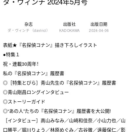
ダ・ヴィンチ 2024年5月号
杂志
出版社
出版日期
ダ・ヴィンチ （davinci）
KADOKAWA
2024-04-06
表紙★『名探偵コナン』描き下ろしイラスト
●特集１
祝・連載30周年！
私の『名探偵コナン』履歴書
◎［特集とびら］青山先生の『名探偵コナン』履歴書
◎青山剛昌ロングインタビュー
◎ストーリーガイド
◎“あの人”たちの『名探偵コナン』履歴書を大公開!
［インタビュー］高山みなみ／山崎和佳奈／小山力也／山
口勝平／堀川りょう／林原めぐみ／古谷徹／遠藤保仁／影