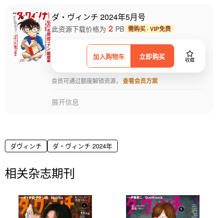
ダ・ヴィンチ 2024年5月号
2
此资源下载价格为
PB
需购买 · VIP免费
加入购物车
立即购买
收藏
会员可通过额度解锁资源，
查看会员方案
展开信息
ダヴィンチ
ダ・ヴィンチ 2024年
相关杂志期刊