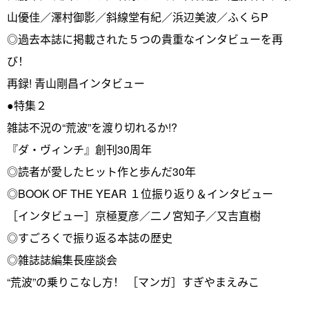
山優佳／澤村御影／斜線堂有紀／浜辺美波／ふくらP
◎過去本誌に掲載された５つの貴重なインタビューを再
び！
再録! 青山剛昌インタビュー
●特集２
雑誌不況の“荒波”を渡り切れるか!?
『ダ・ヴィンチ』創刊30周年
◎読者が愛したヒット作と歩んだ30年
◎BOOK OF THE YEAR １位振り返り＆インタビュー
［インタビュー］京極夏彦／二ノ宮知子／又吉直樹
◎すごろくで振り返る本誌の歴史
◎雑誌誌編集長座談会
“荒波”の乗りこなし方！ ［マンガ］すぎやまえみこ