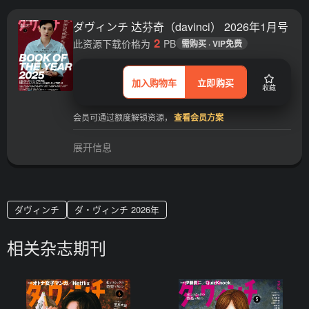
ダヴィンチ 达芬奇（davinci） 2026年1月号
2
此资源下载价格为
PB
需购买 · VIP免费
加入购物车
立即购买
收藏
会员可通过额度解锁资源，
查看会员方案
展开信息
ダヴィンチ
ダ・ヴィンチ 2026年
相关杂志期刊