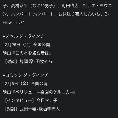
子、高橋恭平（なにわ男子）、町田啓太、ツァオ・ヨウニ
ン、ハンバート ハンバート、お見送り芸人しんいち、B-
Flow ほか
●ノべル ダ・ヴィンチ
12月26日（金）全国公開
映画『この本を盗む者は』
［対談］片岡 凜×田牧そら
●コミック ダ・ヴィンチ
12月5日（金）全国公開
映画『ペリリュー ─楽園のゲルニカ─』
［インタビュー］今日マチ子
［対談］武田一義×板垣李光人