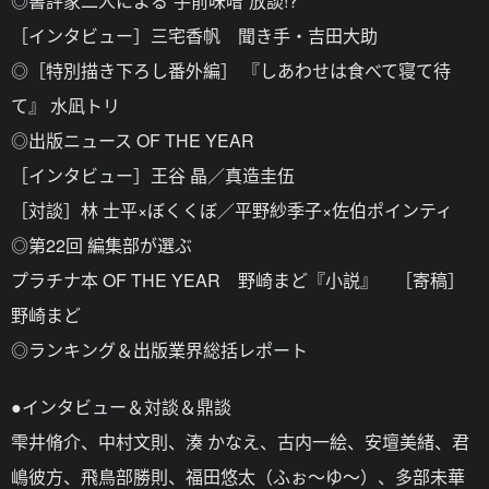
◎書評家二人による“手前味噌”放談!?
［インタビュー］三宅香帆 聞き手・吉田大助
◎［特別描き下ろし番外編］ 『しあわせは食べて寝て待
て』 水凪トリ
◎出版ニュース OF THE YEAR
［インタビュー］王谷 晶／真造圭伍
［対談］林 士平×ぼくくぼ／平野紗季子×佐伯ポインティ
◎第22回 編集部が選ぶ
プラチナ本 OF THE YEAR 野崎まど『小説』 ［寄稿］
野崎まど
◎ランキング＆出版業界総括レポート
●インタビュー＆対談＆鼎談
雫井脩介、中村文則、湊 かなえ、古内一絵、安壇美緒、君
嶋彼方、飛鳥部勝則、福田悠太（ふぉ～ゆ～）、多部未華