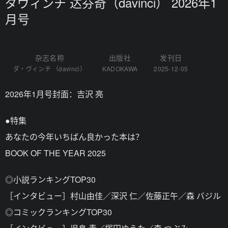
ダヴィンチ 达芬奇（davinci） 2026年1
月号
杂志名称
出版社
发刊日
ダ・ヴィンチ （davinci）
KADOKAWA
2025-12-05
2026年1月号封面：吉沢 亮
●特集
あなたの今年いちばん良かった本は？
BOOK OF THE YEAR 2025
◎小説ランキングTOP30
［インタビュー］村山由佳／深沢 仁／佐藤正午／森 バジル
◎コミックランキングTOP30