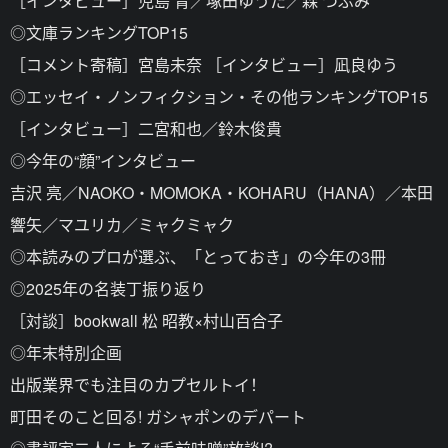
［インタビュー］児島 青／塚田ゆうた／森 つぶみ
◎文庫ランキングTOP15
［コメント寄稿］宮島未奈 ［インタビュー］凪良ゆう
◎エッセイ・ノンフィクション・その他ランキングTOP15
［インタビュー］二宮和也／鈴木俊貴
◎今年の“顔”インタビュー
吉沢 亮／NAOKO・MOMOKA・KOHARU（HANA）／本田
響矢／マユリカ／ミャクミャク
◎本読みのプロが選ぶ、「とっておき」の今年の3冊
◎2025年の名装丁振り返り
［対談］bookwall 松 昭教×村山百合子
◎年末特別企画
出版業界でも注目のカプセルトイ！
町田そのこと回る! ガシャポンのデパート