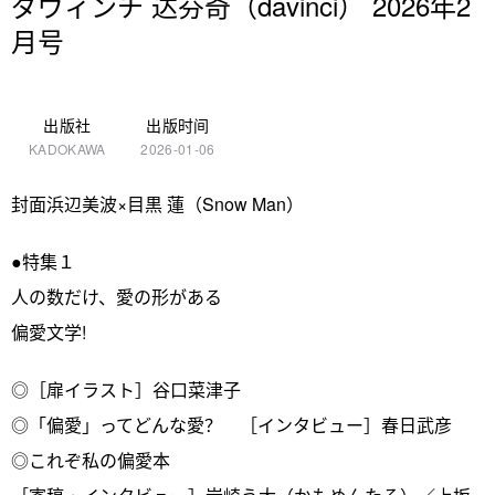
ダヴィンチ 达芬奇（davinci） 2026年2
月号
出版社
出版时间
KADOKAWA
2026-01-06
封面浜辺美波×目黒 蓮（Snow Man）
●特集１
人の数だけ、愛の形がある
偏愛文学!
◎［扉イラスト］谷口菜津子
◎「偏愛」ってどんな愛？ ［インタビュー］春日武彦
◎これぞ私の偏愛本