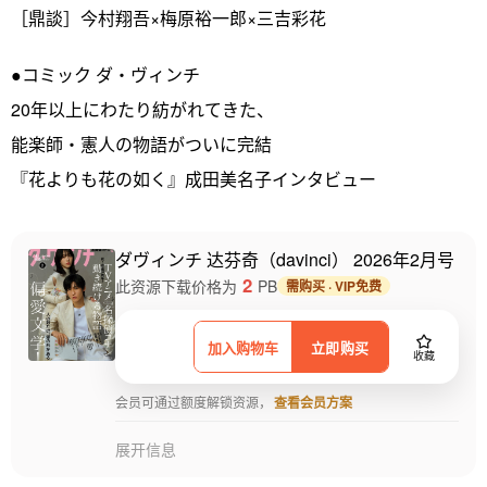
［鼎談］今村翔吾×梅原裕一郎×三吉彩花
●コミック ダ・ヴィンチ
20年以上にわたり紡がれてきた、
能楽師・憲人の物語がついに完結
『花よりも花の如く』成田美名子インタビュー
ダヴィンチ 达芬奇（davinci） 2026年2月号
2
此资源下载价格为
PB
需购买 · VIP免费
加入购物车
立即购买
收藏
会员可通过额度解锁资源，
查看会员方案
展开信息