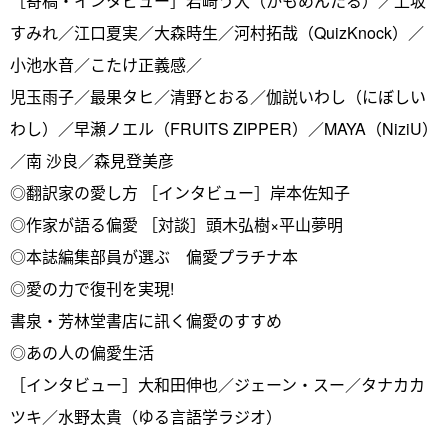
［寄稿・インタビュー］岩崎う大（かもめんたる）／上坂
すみれ／江口夏実／大森時生／河村拓哉（QuizKnock）／
小池水音／こたけ正義感／
児玉雨子／最果タヒ／清野とおる／伽説いわし（にぼしい
わし）／早瀬ノエル（FRUITS ZIPPER）／MAYA（NiziU）
／南 沙良／森見登美彦
◎翻訳家の愛し方 ［インタビュー］岸本佐知子
◎作家が語る偏愛 ［対談］頭木弘樹×平山夢明
◎本誌編集部員が選ぶ 偏愛プラチナ本
◎愛の力で復刊を実現!
書泉・芳林堂書店に訊く偏愛のすすめ
◎あの人の偏愛生活
［インタビュー］大和田伸也／ジェーン・スー／タナカカ
ツキ／水野太貴（ゆる言語学ラジオ）