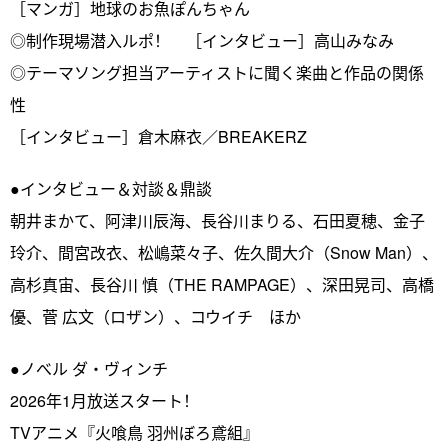
［マンガ］地球のお魚ぽんちゃん
◎制作現場潜入ルポ！ ［インタビュー］高山みなみ
◎テーマソング担当アーティストに聞く楽曲と作品の関係
性
［インタビュー］倉木麻衣／BREAKERZ
●インタビュー＆対談＆鼎談
朝井まかて、阿津川辰海、長谷川まりる、石田夏穂、金子
玲介、間宮改衣、松嶋菜々子、佐久間大介（Snow Man）、
高杉真宙、長谷川 慎（THE RAMPAGE）、深田晃司、高橋
優、菅 広文（ロザン）、コウイチ ほか
●ノべル ダ・ヴィンチ
2026年1月放送スタート！
TVアニメ『火喰鳥 羽州ぼろ鳶組』