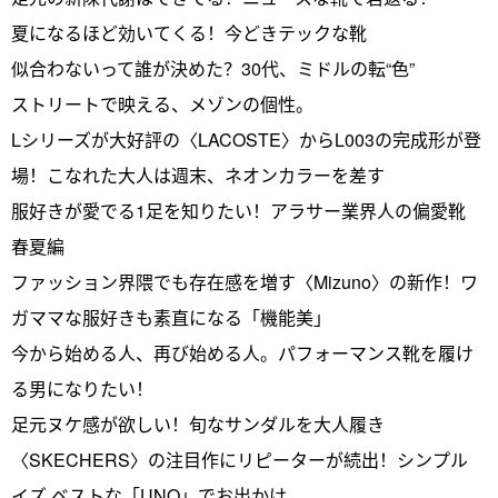
夏になるほど効いてくる！今どきテックな靴
似合わないって誰が決めた？30代、ミドルの転“色”
ストリートで映える、メゾンの個性。
Lシリーズが大好評の〈LACOSTE〉からL003の完成形が登
場！こなれた大人は週末、ネオンカラーを差す
服好きが愛でる1足を知りたい！アラサー業界人の偏愛靴
春夏編
ファッション界隈でも存在感を増す〈Mizuno〉の新作！ワ
ガママな服好きも素直になる「機能美」
今から始める人、再び始める人。パフォーマンス靴を履け
る男になりたい！
足元ヌケ感が欲しい！旬なサンダルを大人履き
〈SKECHERS〉の注目作にリピーターが続出！シンプル
イズ ベストな「UNO」でお出かけ。