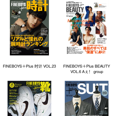
FINEBOYS＋Plus 时计 VOL.23
FINEBOYS＋Plus BEAUTY
VOL.6 Aぇ！ group