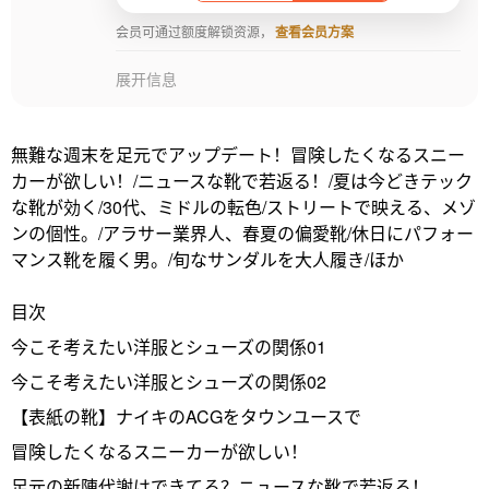
会员可通过额度解锁资源，
查看会员方案
展开信息
無難な週末を足元でアップデート！冒険したくなるスニー
カーが欲しい！/ニュースな靴で若返る！/夏は今どきテック
な靴が効く/30代、ミドルの転色/ストリートで映える、メゾ
ンの個性。/アラサー業界人、春夏の偏愛靴/休日にパフォー
マンス靴を履く男。/旬なサンダルを大人履き/ほか
目次
今こそ考えたい洋服とシューズの関係01
今こそ考えたい洋服とシューズの関係02
【表紙の靴】ナイキのACGをタウンユースで
冒険したくなるスニーカーが欲しい！
足元の新陳代謝はできてる？ニュースな靴で若返る！