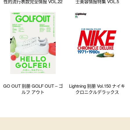
性的流行表款完全情报 VOL.22
士美容情报特集 VOL.5
GO OUT 别册 GOLF OUT – ゴ
Lightning 别册 Vol.150 ナイキ
ルフ アウト
クロニクルデラックス