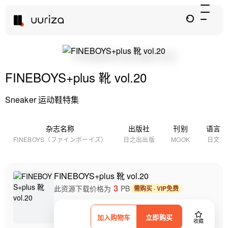
FINEBOYS+plus 靴 vol.20
Sneaker 运动鞋特集
杂志名称
出版社
刊别
语言
FINEBOYS（ファインボーイズ）
日之出出版
MOOK
日文
FINEBOYS+plus 靴 vol.20
3
此资源下载价格为
PB
需购买 · VIP免费
加入购物车
立即购买
收藏